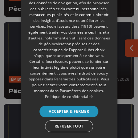
des données de navigation, afin de proposer
Pêche d'enfer
des publicités et du contenu personnalisés,
mesurer les publicités et le contenu, obtenir
des insights d’audience et améliorer les
services.
Fournisseurs tiers (1910)
peuvent
également traiter vos données à ces fins et à
d’autres, notamment en utilisant des données
de géolocalisation précises et des
caractéristiques de l’appareil. Vos choix
Ouv
s’appliquent uniquement à ce site web.
Certains fournisseurs peuvent se fonder sur
leur intérêt légitime plutôt que sur votre
consentement ; vous avez le droit de vous y
opposer dans
Paramètres publicitaires
. Vous
ÉMISSIONS
28/07/2026
pouvez retirer votre consentement à tout
Pêche d'enfer
moment dans
Paramètres des cookies
.
Politique de confidentialité
ACCEPTER & FERMER
REFUSER TOUT