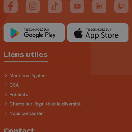
Suivez-nous sur FaceBook
Suivez-nous sur Instagram
Suivez-nous sur TikTok
Suivez-nous sur YouTube
Suivez-nous sur
Suiv
Liens utiles
Mentions légales
CSA
Publicité
Charte sur l'égalité et la diversité
Nous contacter
Contact