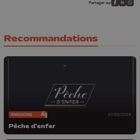
Partager sur
Partagez sur
Partagez 
Parta
Recommandations
ÉMISSIONS
07/08/2026
Pêche d'enfer