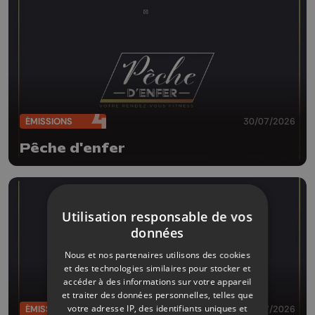
ÉMISSIONS
30/07/2026
Pêche d'enfer
Utilisation responsable de vos
données
Nous et nos partenaires utilisons des cookies
et des technologies similaires pour stocker et
accéder à des informations sur votre appareil
et traiter des données personnelles, telles que
votre adresse IP, des identifiants uniques et
ÉMISSIONS
29/07/2026