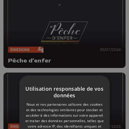
ÉMISSIONS
30/07/2026
Pêche d'enfer
Utilisation responsable de vos
données
Nous et nos partenaires utilisons des cookies
et des technologies similaires pour stocker et
accéder à des informations sur votre appareil
et traiter des données personnelles, telles que
votre adresse IP, des identifiants uniques et
ÉMISSIONS
29/07/2026