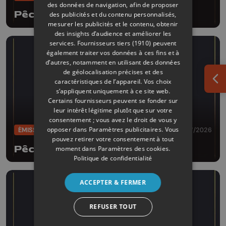
des données de navigation, afin de proposer
Pêche d'enfer
des publicités et du contenu personnalisés,
mesurer les publicités et le contenu, obtenir
des insights d’audience et améliorer les
services.
Fournisseurs tiers (1910)
peuvent
également traiter vos données à ces fins et à
d’autres, notamment en utilisant des données
de géolocalisation précises et des
caractéristiques de l’appareil. Vos choix
Ouv
s’appliquent uniquement à ce site web.
Certains fournisseurs peuvent se fonder sur
leur intérêt légitime plutôt que sur votre
consentement ; vous avez le droit de vous y
opposer dans
Paramètres publicitaires
. Vous
ÉMISSIONS
28/07/2026
pouvez retirer votre consentement à tout
Pêche d'enfer
moment dans
Paramètres des cookies
.
Politique de confidentialité
ACCEPTER & FERMER
REFUSER TOUT