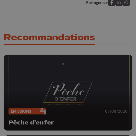
Partager sur
Partagez sur
Partagez 
Parta
Recommandations
ÉMISSIONS
07/08/2026
Pêche d'enfer