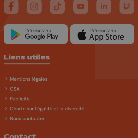
Suivez-nous sur FaceBook
Suivez-nous sur Instagram
Suivez-nous sur TikTok
Suivez-nous sur YouTube
Suivez-nous sur
Suiv
Liens utiles
Mentions légales
CSA
Publicité
Charte sur l'égalité et la diversité
Nous contacter
Contact