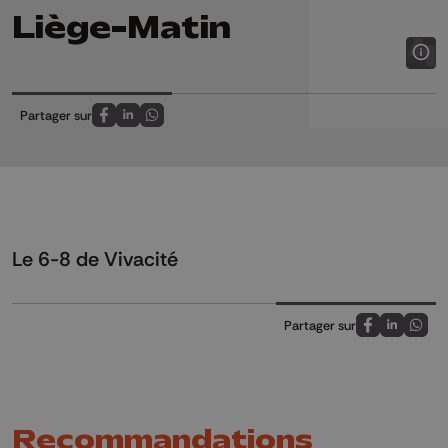
Liège-Matin
Partager sur
Partagez sur FaceBook
Partagez sur LinkedIn
Partagez sur Whatsapp
Le 6-8 de Vivacité
Partager sur
Partagez sur
Partagez 
Parta
Recommandations