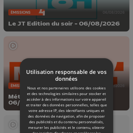
ÉMISSIONS
06/08/2026
Le JT Edition du soir - 06/08/2026
Utilisation responsable de vos
données
ÉMISSIONS
06/08/2026
Nous et nos partenaires utilisons des cookies
et des technologies similaires pour stocker et
Météo Edition de la mi-journée -
accéder à des informations sur votre appareil
06/08/2026
et traiter des données personnelles, telles que
votre adresse IP, des identifiants uniques et
des données de navigation, afin de proposer
des publicités et du contenu personnalisés,
mesurer les publicités et le contenu, obtenir