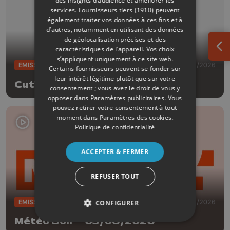
des insights d’audience et améliorer les
services.
Fournisseurs tiers (1910)
peuvent
également traiter vos données à ces fins et à
d’autres, notamment en utilisant des données
de géolocalisation précises et des
caractéristiques de l’appareil. Vos choix
Ouv
s’appliquent uniquement à ce site web.
ÉMISSIONS
05/08/2026
Certains fournisseurs peuvent se fonder sur
leur intérêt légitime plutôt que sur votre
Cut!
consentement ; vous avez le droit de vous y
opposer dans
Paramètres publicitaires
. Vous
pouvez retirer votre consentement à tout
moment dans
Paramètres des cookies
.
Politique de confidentialité
ACCEPTER & FERMER
REFUSER TOUT
ÉMISSIONS
05/08/2026
CONFIGURER
Météo Soir - 05/08/2026