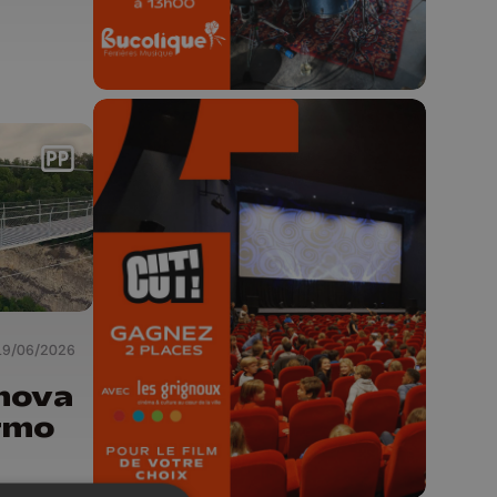
🎬 Concours CUT x
Les Grignoux ✨
Concours permanent - 2 places à
gagner chaque semaine !
19/06/2026
nova
rmo