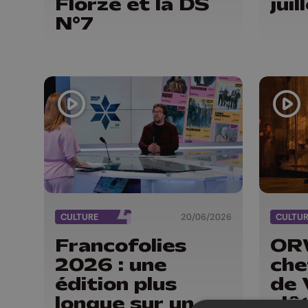
Florzé et la DS
jui
N°7
CULTURE
20/06/2026
CULTU
Francofolies
ORW
2026 : une
che
édition plus
de 
longue sur un
clô