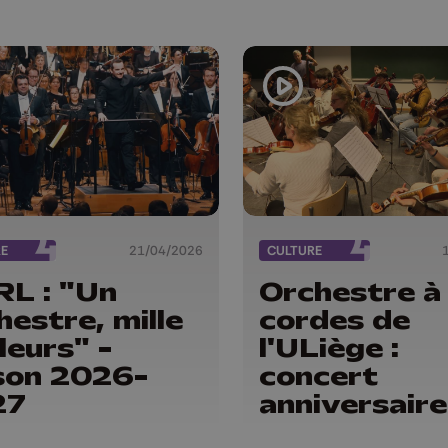
RE
21/04/2026
CULTURE
L : "Un
Orchestre à
hestre, mille
cordes de
leurs" -
l'ULiège :
son 2026-
concert
27
anniversaire