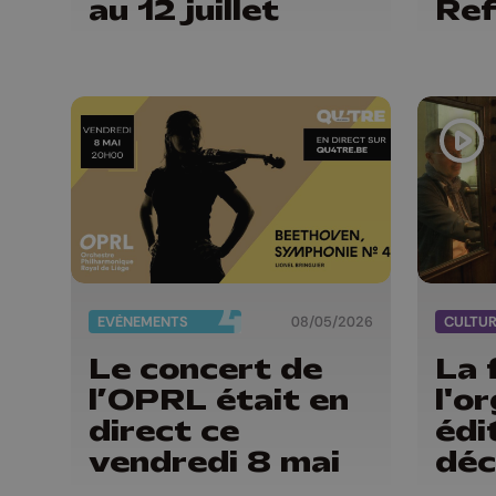
au 12 juillet
Ref
EVÈNEMENTS
08/05/2026
CULTU
Le concert de
La 
l’OPRL était en
l'o
direct ce
édi
vendredi 8 mai
déc