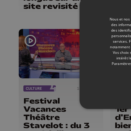
site revisité
sai
Nous et nos 
des informa
des identif
personnalis
services.
F
notamment en
Vos choix 
intérêt 
Paramètres
CULTURE
13/06/2026
CULTU
Festival
"Fr
Vacances
1er
Théâtre
d'
Stavelot : du 3
bie