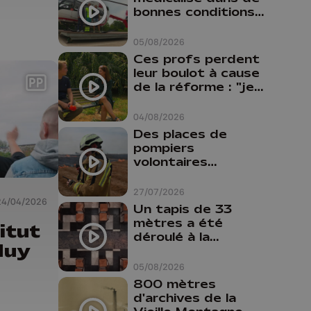
bonnes conditions à
Oupeye
05/08/2026
Ces profs perdent
leur boulot à cause
de la réforme : "je
travaillais bien plus
comme prof que
04/08/2026
comme
Des places de
pharmacienne"
pompiers
volontaires
disponibles en
province de Liège :
27/07/2026
24/04/2026
"Un citoyen qui
Un tapis de 33
n'est formé ne
mètres a été
titut
peut pas nous
déroulé à la
aider"
Huy
Cathédrale de
Liège
05/08/2026
800 mètres
d'archives de la