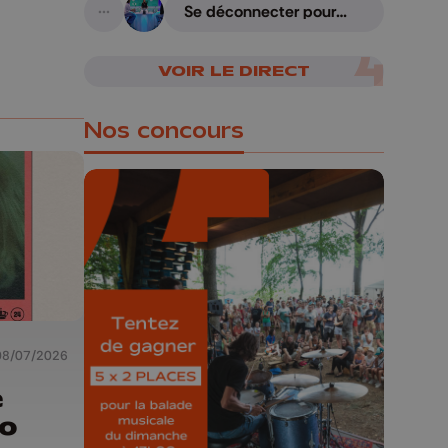
Se déconnecter pour
A suivre
mieux se reconnecter
VOIR LE DIRECT
Nos concours
🎁 Gagnez 5x2
places pour le
Bucolique Ferrières
Festival 🌿🎶
08/07/2026
e
Concours valable jusqu'au 9 août,
o
23h59.