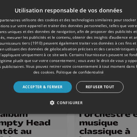
son
suspendu au
Utilisation responsable de vos données
Fort d'Eben
partenaires utilisons des cookies et des technologies similaires pour stocker
Emael
tions sur votre appareil et traiter des données personnelles, telles que votre
iants uniques et des données de navigation, afin de proposer des publicités e
és, mesurer les publicités et le contenu, obtenir des insights d’audience et a
ournisseurs tiers (1910)
peuvent également traiter vos données à ces fins et 
 utilisant des données de géolocalisation précises et des caractéristiques d
s’appliquent uniquement à ce site web. Certains fournisseurs peuvent se fond
légitime plutôt que sur votre consentement ; vous avez le droit de vous y opp
 publicitaires
. Vous pouvez retirer votre consentement à tout moment dans
des cookies
.
Politique de confidentialité
ACCEPTER & FERMER
REFUSER TOUT
RE
31/05/2026
CULTURE
CONFIGURER
eak Show" le
Symphokids
 album
l'orchestre e
Empty Head
musique
ntôt au
classique à