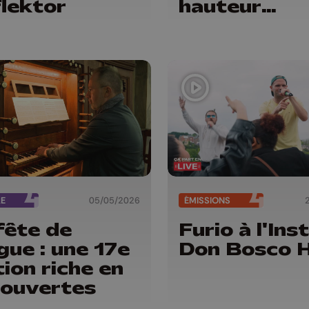
lektor
hauteur
d'enfants
RE
05/05/2026
ÉMISSIONS
fête de
Furio à l'Ins
rgue : une 17e
Don Bosco 
tion riche en
ouvertes