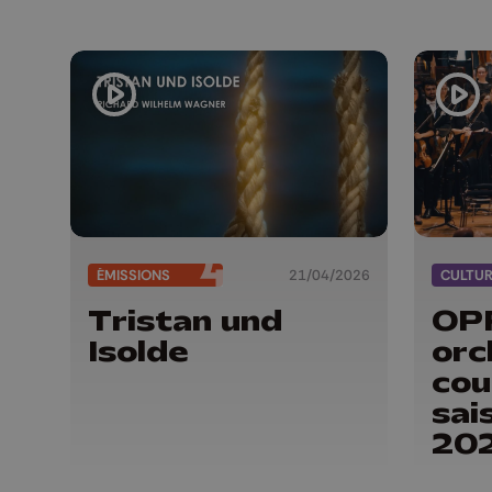
ÉMISSIONS
21/04/2026
CULTU
Tristan und
OPR
Isolde
orc
cou
sai
20