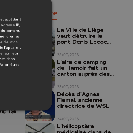
Populaire
-
 et accéder à
 adresse IP,
La Ville de Liège
t du contenu
veut détruire le
méliorer les
pont Denis Lecocq
à d’autres,
mais manque de
e l’appareil.
er sur leur
budget pour le
28/07/2026
oser dans
faire
L'aire de camping
Paramètres
de Hamoir fait un
carton auprès des
touristes
23/07/2026
19/05/2026
Décès d'Agnes
Flemal, ancienne
,
directrice de WSL
t la
24/07/2026
L'hélicoptère
médicalisé dans de