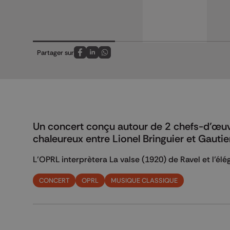
Partager sur
Partagez sur FaceBook
Partagez sur LinkedIn
Partagez sur Whatsapp
Un concert conçu autour de 2 chefs-d’œuvr
chaleureux entre Lionel Bringuier et Gauti
L’OPRL interprètera La valse (1920) de Ravel et l’él
CONCERT
OPRL
MUSIQUE CLASSIQUE