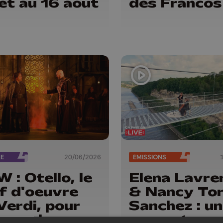
llet au 16 août
des Francos
RE
20/06/2026
ÉMISSIONS
 : Otello, le
Elena Lavre
f d'oeuvre
& Nancy To
Verdi, pour
Sanchez : un
turer la
concert