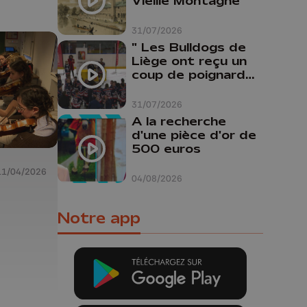
Vieille Montagne
31/07/2026
" Les Bulldogs de
Liège ont reçu un
coup de poignard
dans le dos "
31/07/2026
A la recherche
d'une pièce d'or de
500 euros
11/04/2026
04/08/2026
Notre app