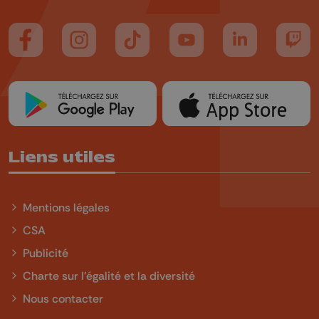
Suivez-nous sur FaceBook
Suivez-nous sur Instagram
Suivez-nous sur TikTok
Suivez-nous sur YouTube
Suivez-nous sur
Suiv
Liens utiles
Mentions légales
CSA
Publicité
Charte sur l'égalité et la diversité
Nous contacter