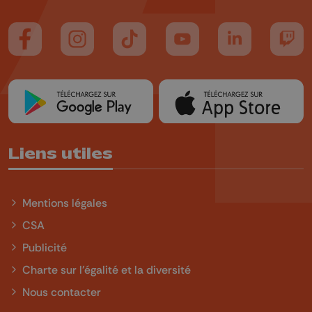
Suivez-nous sur FaceBook
Suivez-nous sur Instagram
Suivez-nous sur TikTok
Suivez-nous sur YouTube
Suivez-nous sur
Suiv
Liens utiles
Mentions légales
CSA
Publicité
Charte sur l'égalité et la diversité
Nous contacter