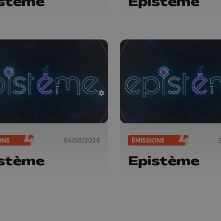
stème
Epistème
ONS
04/03/2026
ÉMISSIONS
stème
Epistème