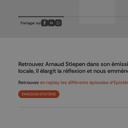
Partager sur
Partagez sur FaceBook
Partagez sur LinkedIn
Partagez sur Whatsapp
Retrouvez Arnaud Stiepen dans son émissio
locale, il élargit la réflexion et nous emmè
Retrouvez
en replay les différents épisodes d'Epist
ÉMISSION EPISTÈME