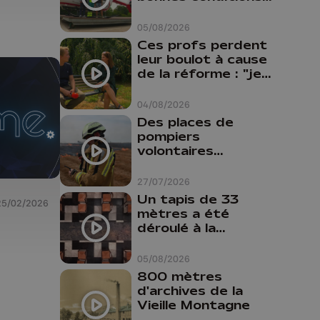
Oupeye
05/08/2026
Ces profs perdent
leur boulot à cause
de la réforme : "je
travaillais bien plus
comme prof que
04/08/2026
comme
Des places de
pharmacienne"
pompiers
volontaires
disponibles en
province de Liège :
27/07/2026
"Un citoyen qui
Un tapis de 33
25/02/2026
n'est formé ne
mètres a été
peut pas nous
déroulé à la
aider"
Cathédrale de
Liège
05/08/2026
800 mètres
d'archives de la
Vieille Montagne