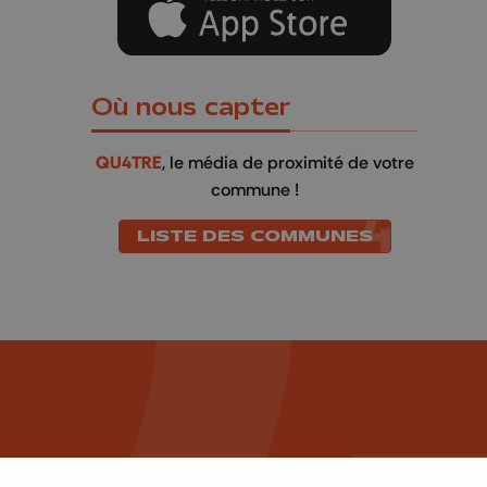
Où nous capter
QU4TRE
, le média de proximité de votre
commune !
LISTE DES COMMUNES