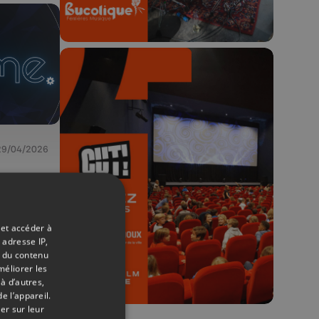
🎬 Concours CUT x
29/04/2026
Les Grignoux ✨
Concours permanent - 2 places à
gagner chaque semaine !
 et accéder à
 adresse IP,
t du contenu
méliorer les
à d’autres,
e l’appareil.
er sur leur