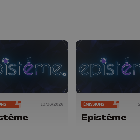
ONS
10/06/2026
ÉMISSIONS
stème
Epistème