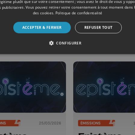
légitime plutôt que sur votre consentement ; vous avez le droit de vous y opp
 publicitaires
. Vous pouvez retirer votre consentement à tout moment dans
des cookies
.
Politique de confidentialité
ONS
15/04/2026
ÉMISSIONS
ACCEPTER & FERMER
REFUSER TOUT
stème
Epistème
CONFIGURER
ONS
25/03/2026
ÉMISSIONS