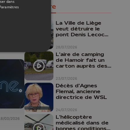
oser dans
Populaire
Paramètres
La Ville de Liège
08/04/2026
veut détruire le
pont Denis Lecocq
mais manque de
budget pour le
28/07/2026
faire
L'aire de camping
de Hamoir fait un
carton auprès des
touristes
23/07/2026
Décès d'Agnes
Flemal, ancienne
directrice de WSL
24/07/2026
L'hélicoptère
18/03/2026
médicalisé dans de
bonnes conditions à