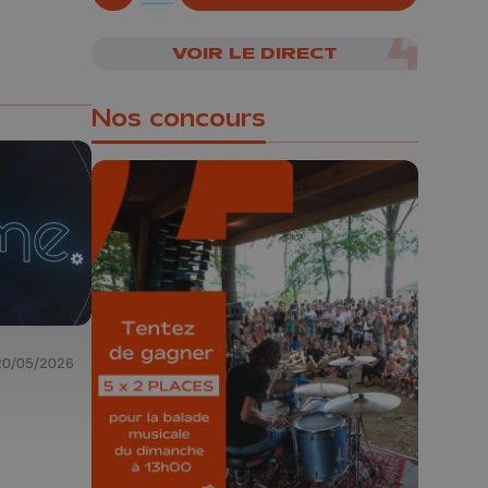
En live!
07/08/2026
VOIR LE DIRECT
Nos concours
🎁 Gagnez 5x2
places pour le
Bucolique Ferrières
Festival 🌿🎶
20/05/2026
Concours valable jusqu'au 9 août,
23h59.