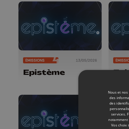
ÉMISSIONS
13/05/2026
ÉMISSI
Epistème
Epi
Nous et nos 
des informa
des identif
personnalis
services.
F
notamment en
Vos choix 