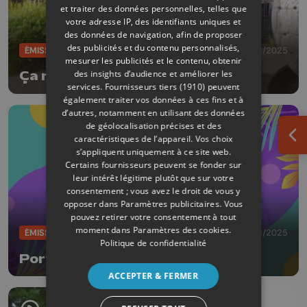
et traiter des données personnelles, telles que
votre adresse IP, des identifiants uniques et
des données de navigation, afin de proposer
des publicités et du contenu personnalisés,
ÉMISSIONS
19/08/2025
mesurer les publicités et le contenu, obtenir
des insights d’audience et améliorer les
Ça roule?
services.
Fournisseurs tiers (1910)
peuvent
également traiter vos données à ces fins et à
d’autres, notamment en utilisant des données
de géolocalisation précises et des
caractéristiques de l’appareil. Vos choix
Ouv
s’appliquent uniquement à ce site web.
Certains fournisseurs peuvent se fonder sur
leur intérêt légitime plutôt que sur votre
consentement ; vous avez le droit de vous y
opposer dans
Paramètres publicitaires
. Vous
pouvez retirer votre consentement à tout
moment dans
Paramètres des cookies
.
ÉMISSIONS
13/08/2025
Politique de confidentialité
Port de plaisance de Seneffe
ACCEPTER & FERMER