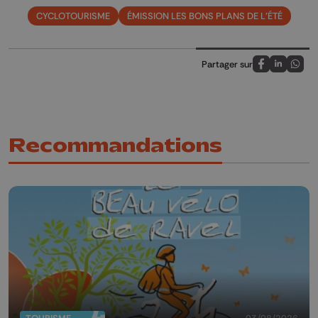
CYCLOTOURISME
ÉMISSION LES BONS PLANS DE L'ÉTÉ
Partager sur
Partagez sur
Partagez 
Parta
Recommandations
03/08/2026