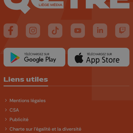
Suivez-nous sur FaceBook
Suivez-nous sur Instagram
Suivez-nous sur TikTok
Suivez-nous sur YouTube
Suivez-nous sur
Suiv
Liens utiles
Mentions légales
CSA
Publicité
Charte sur l'égalité et la diversité