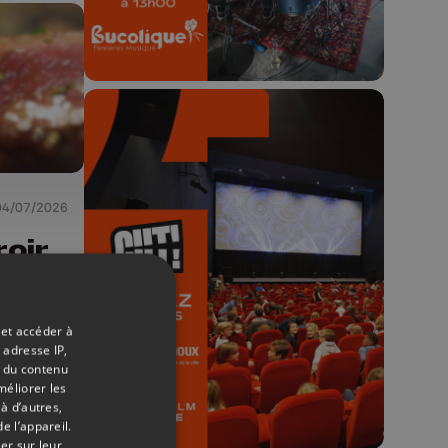
04/07/2026
🎬 Concours CUT x
roir
Les Grignoux ✨
Concours permanent - 2 places à
gagner chaque semaine !
 et accéder à
 adresse IP,
t du contenu
méliorer les
à d’autres,
e l’appareil.
er sur leur