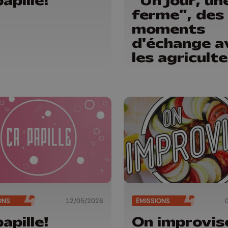
papille!
"Un jour, un
ferme", des
moments
d'échange a
les agricult
locaux
ONS
12/05/2026
ÉMISSIONS
papille!
On improvis