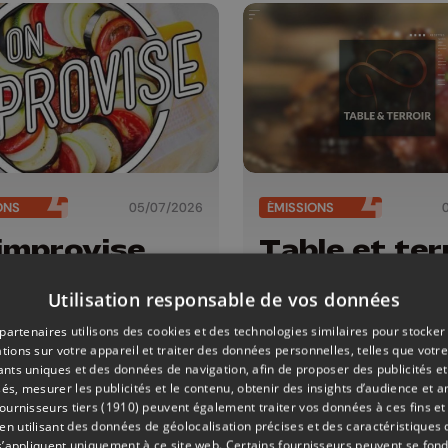
ONS
05/07/2026
ÉMISSIONS
improvise
Table et ter
Utilisation responsable de vos données
partenaires utilisons des cookies et des technologies similaires pour stocker
tions sur votre appareil et traiter des données personnelles, telles que votre
iants uniques et des données de navigation, afin de proposer des publicités e
és, mesurer les publicités et le contenu, obtenir des insights d’audience et a
ournisseurs tiers (1910)
peuvent également traiter vos données à ces fins et 
 utilisant des données de géolocalisation précises et des caractéristiques d
s’appliquent uniquement à ce site web. Certains fournisseurs peuvent se fond