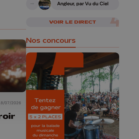
Angleur, par Vu du Ciel
A suivre
VOIR LE DIRECT
Nos concours
🎁 Gagnez 5x2
places pour le
Bucolique Ferrières
18/07/2026
Festival 🌿🎶
roir
Concours valable jusqu'au 9 août,
23h59.