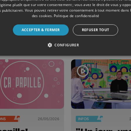
légitime plutôt que sur votre consentement ; vous avez le droit de vous y opp
 publicitaires
. Vous pouvez retirer votre consentement à tout moment dans
des cookies
.
Politique de confidentialité
ONS
23/06/2026
ÉMISSIONS
ACCEPTER & FERMER
REFUSER TOUT
papille!
Table et ter
CONFIGURER
ONS
26/05/2026
INFOS