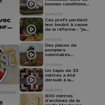
e
bonnes conditions à
Oupeye
05/08/2026
vec
Ces profs perdent
leur boulot à cause
eurs
de la réforme : "je
travaillais bien plus
comme prof que
04/08/2026
comme
Des places de
pharmacienne"
pompiers
volontaires
disponibles en
province de Liège :
27/07/2026
"Un citoyen qui
Un tapis de 33
n'est formé ne
mètres a été
peut pas nous
déroulé à la
aider"
Cathédrale de
Liège
05/08/2026
02/05/2026
800 mètres
d'archives de la
e