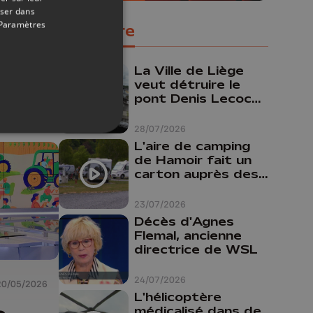
oser dans
Paramètres
Populaire
13/06/2026
La Ville de Liège
roir
veut détruire le
pont Denis Lecocq
mais manque de
budget pour le
28/07/2026
faire
L'aire de camping
de Hamoir fait un
carton auprès des
touristes
23/07/2026
Décès d'Agnes
Flemal, ancienne
directrice de WSL
24/07/2026
20/05/2026
L'hélicoptère
médicalisé dans de