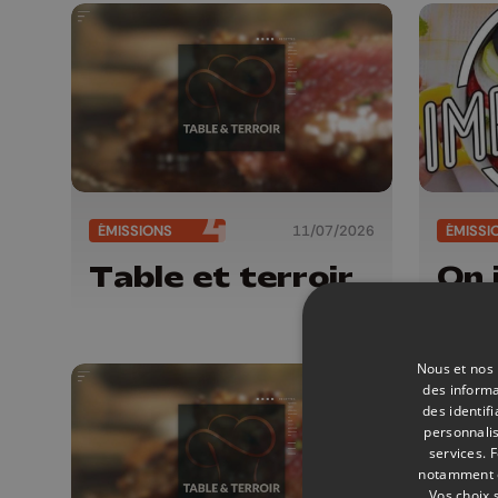
ÉMISSIONS
11/07/2026
ÉMISSI
Table et terroir
On 
Nous et nos 
des informa
des identif
personnalis
services.
F
notamment en
Vos choix 