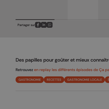
Partager sur
Partagez sur FaceBook
Partagez sur LinkedIn
Partagez sur Whatsapp
Des papilles pour goûter et mieux connaîtr
Retrouvez
en replay les différents épisodes de Ça pa
GASTRONOMIE
RECETTES
GASTRONOMIE LOCALE