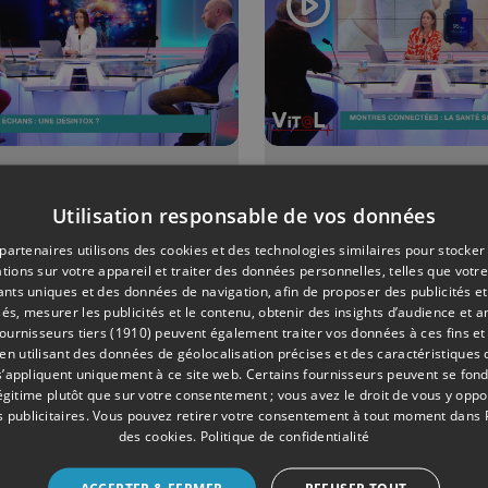
ONS
30/04/2024
ÉMISSIONS
Utilisation responsable de vos données
@L : Accrocs
Montres
partenaires utilisons des cookies et des technologies similaires pour stocker
 écrans : Une
connectées 
tions sur votre appareil et traiter des données personnelles, telles que votre
intox ?
notre santé
iants uniques et des données de navigation, afin de proposer des publicités e
és, mesurer les publicités et le contenu, obtenir des insights d’audience et a
elle sous
ournisseurs tiers (1910)
peuvent également traiter vos données à ces fins et 
contrôle ?
 utilisant des données de géolocalisation précises et des caractéristiques d
s’appliquent uniquement à ce site web. Certains fournisseurs peuvent se fond
légitime plutôt que sur votre consentement ; vous avez le droit de vous y opp
 publicitaires
. Vous pouvez retirer votre consentement à tout moment dans
des cookies
.
Politique de confidentialité