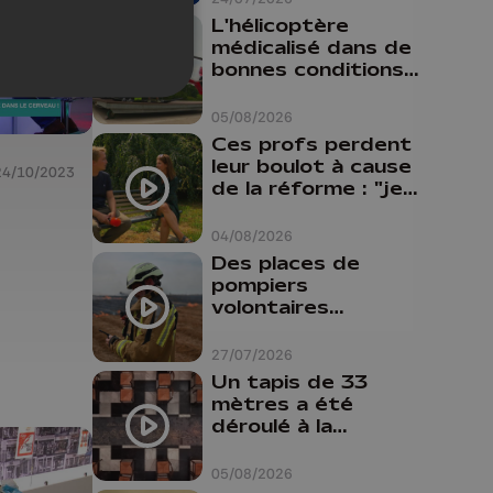
L'hélicoptère
médicalisé dans de
bonnes conditions à
Oupeye
05/08/2026
Ces profs perdent
leur boulot à cause
24/10/2023
de la réforme : "je
travaillais bien plus
comme prof que
04/08/2026
comme
Des places de
pharmacienne"
pompiers
volontaires
disponibles en
province de Liège :
27/07/2026
"Un citoyen qui
Un tapis de 33
n'est formé ne
mètres a été
peut pas nous
déroulé à la
aider"
Cathédrale de
Liège
05/08/2026