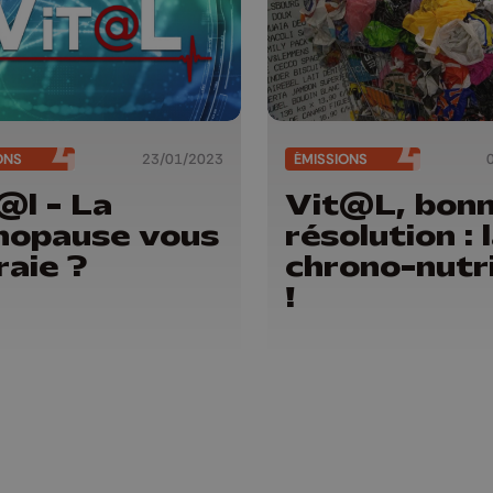
ONS
23/01/2023
ÉMISSIONS
@l - La
Vit@L, bon
opause vous
résolution : 
raie ?
chrono-nutr
!