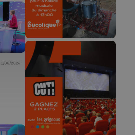
23h59.
11/06/2024
🎬 Concours CUT x
Les Grignoux ✨
Concours permanent - 2 places à
gagner chaque semaine !