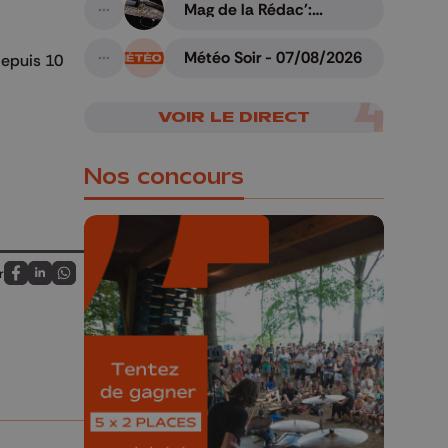
Mag de la Rédac':
A suivre
Gravure liégeoise sur
armes
Météo Soir - 07/08/2026
depuis 10
A suivre
VOIR LE DIRECT
Nos concours
r
Partagez sur FaceBook
Partagez sur LinkedIn
Partagez sur Whatsapp
🎁 Gagnez 5x2
places pour le
Bucolique Ferrières
Festival 🌿🎶
Concours valable jusqu'au 9 août,