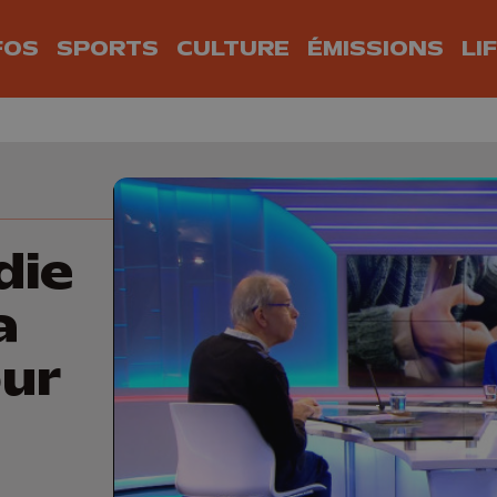
FOS
SPORTS
CULTURE
ÉMISSIONS
LI
die
a
ur