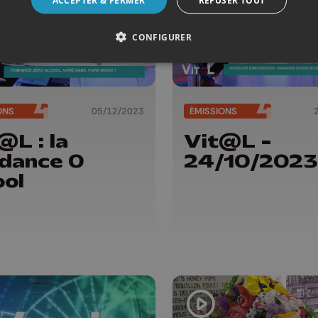
ACCEPTER & FERMER
REFUSER TOUT
CONFIGURER
ONS
05/12/2023
ÉMISSIONS
@L : la
Vit@L -
dance 0
24/10/2023
ool