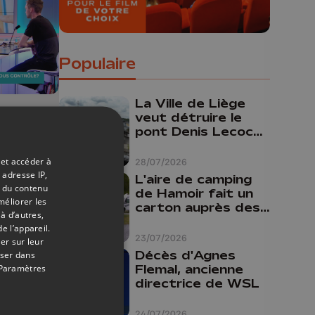
Populaire
La Ville de Liège
veut détruire le
05/03/2024
pont Denis Lecocq
mais manque de
budget pour le
 et accéder à
:
28/07/2026
faire
 adresse IP,
L'aire de camping
 est-
t du contenu
de Hamoir fait un
méliorer les
carton auprès des
à d’autres,
touristes
e l’appareil.
23/07/2026
er sur leur
Décès d'Agnes
oser dans
Flemal, ancienne
Paramètres
directrice de WSL
24/07/2026