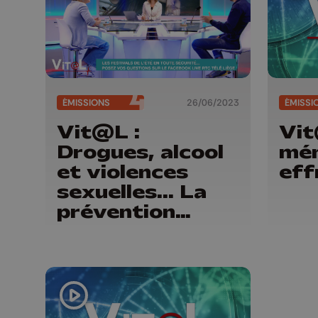
ÉMISSIONS
26/06/2023
ÉMISSI
Vit@L :
Vit
Drogues, alcool
mén
et violences
eff
sexuelles... La
prévention
durant les
festivals d'été...