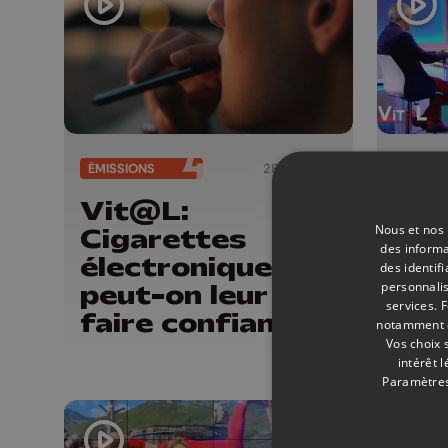
ÉMISSIONS
28/05/2024
ÉMISSI
Vit@L:
Vit
Nous et nos 
Cigarettes
aux
des informa
électroniques,
dés
des identif
personnalis
peut-on leur
services.
F
faire confiance ?
notamment en
Vos choix 
intérêt 
Paramètres