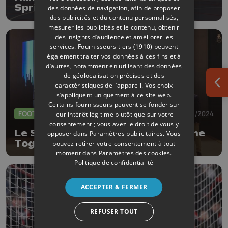
Sprimont
des données de navigation, afin de proposer
des publicités et du contenu personnalisés,
mesurer les publicités et le contenu, obtenir
des insights d’audience et améliorer les
services.
Fournisseurs tiers (1910)
peuvent
également traiter vos données à ces fins et à
d’autres, notamment en utilisant des données
de géolocalisation précises et des
caractéristiques de l’appareil. Vos choix
Ouv
s’appliquent uniquement à ce site web.
Certains fournisseurs peuvent se fonder sur
FOOTBALL
17/11/2024
leur intérêt légitime plutôt que sur votre
consentement ; vous avez le droit de vous y
Le Standard est lauréat des "Come
opposer dans
Paramètres publicitaires
. Vous
Together Awards"
pouvez retirer votre consentement à tout
moment dans
Paramètres des cookies
.
Politique de confidentialité
ACCEPTER & FERMER
REFUSER TOUT