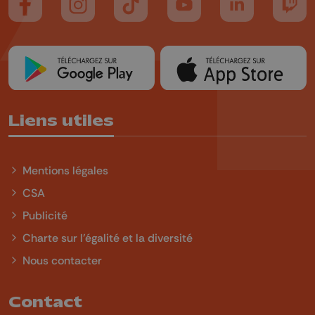
Suivez-nous sur FaceBook
Suivez-nous sur Instagram
Suivez-nous sur TikTok
Suivez-nous sur YouTube
Suivez-nous sur
Suiv
Liens utiles
Mentions légales
CSA
Publicité
Charte sur l'égalité et la diversité
Nous contacter
Contact