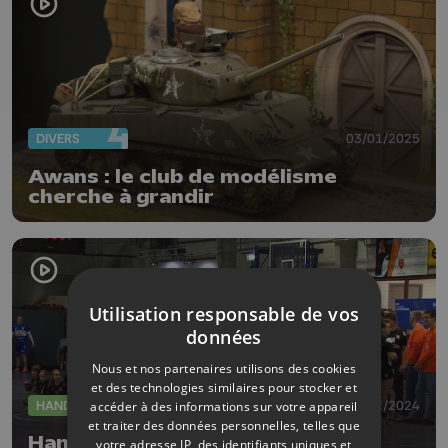
DIVERS
03/01/2025
Awans : le club de modélisme
cherche à grandir
Utilisation responsable de vos
données
Nous et nos partenaires utilisons des cookies
et des technologies similaires pour stocker et
HANDBALL
08/12/2024
accéder à des informations sur votre appareil
et traiter des données personnelles, telles que
Handball: soirée de gala au HC
votre adresse IP, des identifiants uniques et