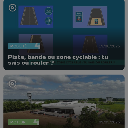
MOBILITÉ
19/06/2025
Piste, bande ou zone cyclable : tu
sais où rouler ?
MOTEUR
09/05/2025