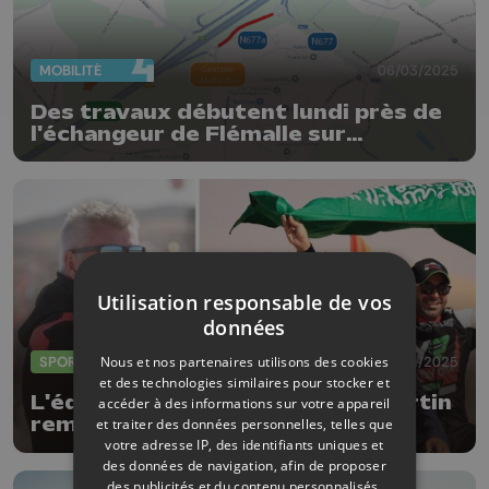
MOBILITÉ
06/03/2025
Des travaux débutent lundi près de
l'échangeur de Flémalle sur
l'autoroute E42
Utilisation responsable de vos
données
Nous et nos partenaires utilisons des cookies
SPORTS
17/01/2025
et des technologies similaires pour stocker et
L'équipe du Hutois Jean-Marc Fortin
accéder à des informations sur votre appareil
remporte le Dakar
et traiter des données personnelles, telles que
votre adresse IP, des identifiants uniques et
des données de navigation, afin de proposer
des publicités et du contenu personnalisés,