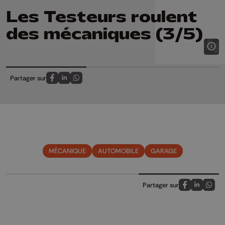
Les Testeurs roulent
des mécaniques (3/5)
Partager sur
Partagez sur FaceBook
Partagez sur LinkedIn
Partagez sur Whatsapp
MÉCANIQUE
AUTOMOBILE
GARAGE
Partager sur
Partagez sur
Partagez 
Parta