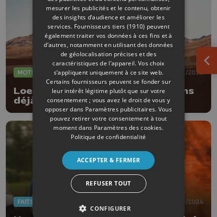
mesurer les publicités et le contenu, obtenir
des insights d’audience et améliorer les
services.
Fournisseurs tiers (1910)
peuvent
également traiter vos données à ces fins et à
d’autres, notamment en utilisant des données
de géolocalisation précises et des
caractéristiques de l’appareil. Vos choix
Ouv
s’appliquent uniquement à ce site web.
MOTEUR
06/01/2025
Certains fournisseurs peuvent se fonder sur
Loeb et Lurquin: "Nous nous étions
leur intérêt légitime plutôt que sur votre
déjà résignés à l'abandon"
consentement ; vous avez le droit de vous y
opposer dans
Paramètres publicitaires
. Vous
pouvez retirer votre consentement à tout
moment dans
Paramètres des cookies
.
Politique de confidentialité
ACCEPTER & FERMER
REFUSER TOUT
FAITS DIVERS
15/05/2024
CONFIGURER