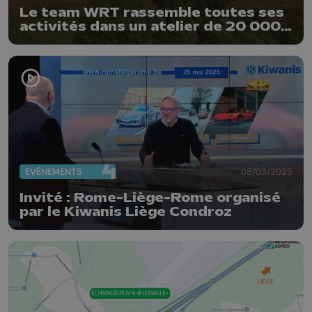
Le team WRT rassemble toutes ses
activités dans un atelier de 20 000
m² à Bierset
EVÈNEMENTS
08/03/2025
Invité : Rome-Liège-Rome organisé
par le Kiwanis Liège Condroz