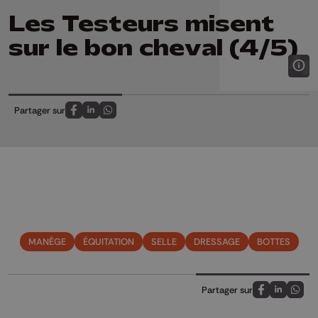
Les Testeurs misent
sur le bon cheval (4/5)
Partager sur
Partagez sur FaceBook
Partagez sur LinkedIn
Partagez sur Whatsapp
MANÈGE
ÉQUITATION
SELLE
DRESSAGE
BOTTES
Partager sur
Partagez sur
Partagez 
Parta