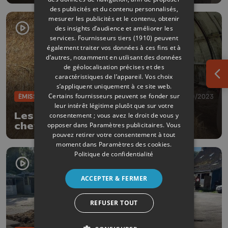
des publicités et du contenu personnalisés,
mesurer les publicités et le contenu, obtenir
des insights d’audience et améliorer les
services.
Fournisseurs tiers (1910)
peuvent
également traiter vos données à ces fins et à
d’autres, notamment en utilisant des données
de géolocalisation précises et des
caractéristiques de l’appareil. Vos choix
Ouv
s’appliquent uniquement à ce site web.
Certains fournisseurs peuvent se fonder sur
ÉMISSIONS
14/09/2023
leur intérêt légitime plutôt que sur votre
Les Testeurs misent sur le bon
consentement ; vous avez le droit de vous y
opposer dans
Paramètres publicitaires
. Vous
cheval (2/5)
pouvez retirer votre consentement à tout
moment dans
Paramètres des cookies
.
Politique de confidentialité
ACCEPTER & FERMER
REFUSER TOUT