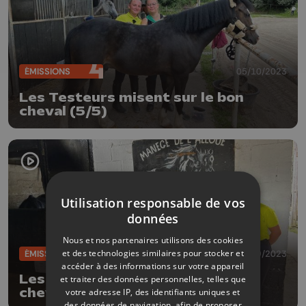
ÉMISSIONS
05/10/2023
Les Testeurs misent sur le bon
cheval (5/5)
Utilisation responsable de vos
données
Nous et nos partenaires utilisons des cookies
et des technologies similaires pour stocker et
ÉMISSIONS
21/09/2023
accéder à des informations sur votre appareil
Les Testeurs misent sur le bon
et traiter des données personnelles, telles que
cheval (3/5)
votre adresse IP, des identifiants uniques et
des données de navigation, afin de proposer