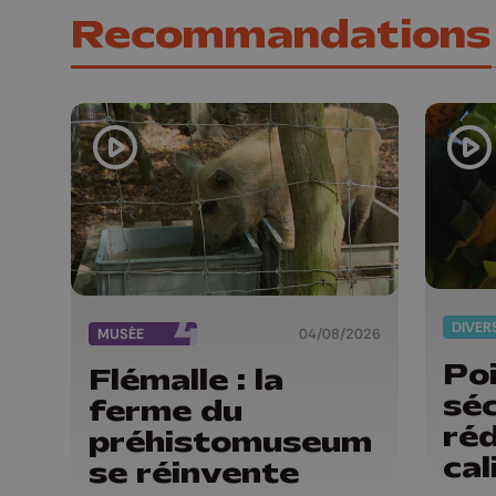
Recommandations
DIVER
MUSÉE
04/08/2026
Poi
Flémalle : la
sé
ferme du
réd
préhistomuseum
cal
se réinvente