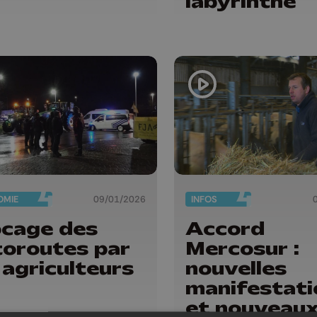
labyrinthe
OMIE
09/01/2026
INFOS
ocage des
Accord
toroutes par
Mercosur :
 agriculteurs
nouvelles
manifestati
et nouveau