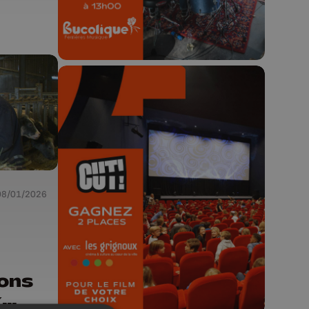
🎬 Concours CUT x
Les Grignoux ✨
08/01/2026
Concours permanent - 2 places à
gagner chaque semaine !
ons
x