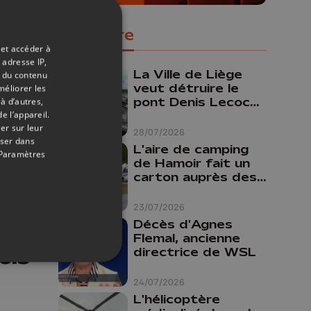
s
Populaire
 et accéder à
 adresse IP,
La Ville de Liège
t du contenu
veut détruire le
méliorer les
pont Denis Lecocq
à d’autres,
mais manque de
e l’appareil.
er sur leur
budget pour le
28/07/2026
oser dans
faire
L'aire de camping
Paramètres
de Hamoir fait un
carton auprès des
touristes
22/09/2025
23/07/2026
s
Décès d'Agnes
ts :
Flemal, ancienne
directrice de WSL
ois
24/07/2026
L'hélicoptère