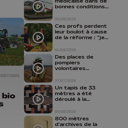
médicalisé dans de
bonnes conditions à
Oupeye
05/08/2026
Ces profs perdent
leur boulot à cause
de la réforme : "je
travaillais bien plus
comme prof que
04/08/2026
comme
Des places de
pharmacienne"
pompiers
volontaires
disponibles en
03/07/2025
province de Liège :
27/07/2026
"Un citoyen qui
Un tapis de 33
n'est formé ne
mètres a été
 bio
peut pas nous
déroulé à la
s
aider"
Cathédrale de
Liège
05/08/2026
800 mètres
d'archives de la