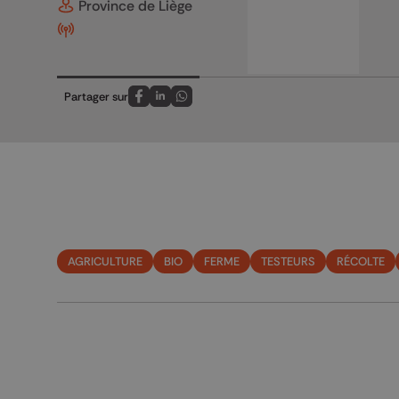
Province de Liège
Partager sur
Partagez sur FaceBook
Partagez sur LinkedIn
Partagez sur Whatsapp
AGRICULTURE
BIO
FERME
TESTEURS
RÉCOLTE