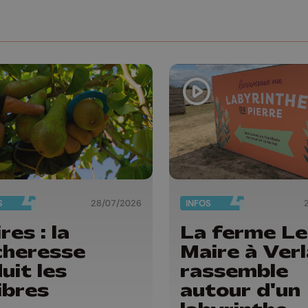
S
28/07/2026
INFOS
res : la
La ferme Le
cheresse
Maire à Verl
uit les
rassemble
ibres
autour d'un