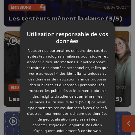
ÉMISSIONS
06/04/2023
Les testeurs mènent la danse (3/5)
Utilisation responsable de vos
données
Nous et nos partenaires utilisons des cookies
et des technologies similaires pour stocker et
accéder à des informations sur votre appareil
et traiter des données personnelles, telles que
votre adresse IP, des identifiants uniques et
des données de navigation, afin de proposer
des publicités et du contenu personnalisés,
ÉMISSIONS
30/03/2023
mesurer les publicités et le contenu, obtenir
des insights d’audience et améliorer les
Les testeurs mènent la danse (2/5)
services.
Fournisseurs tiers (1910)
peuvent
également traiter vos données à ces fins et à
d’autres, notamment en utilisant des données
de géolocalisation précises et des
caractéristiques de l’appareil. Vos choix
Ouv
s’appliquent uniquement à ce site web.