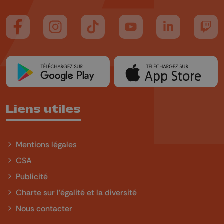
Suivez-nous sur FaceBook
Suivez-nous sur Instagram
Suivez-nous sur TikTok
Suivez-nous sur YouTube
Suivez-nous sur
Suiv
Liens utiles
Mentions légales
CSA
Publicité
Charte sur l'égalité et la diversité
Nous contacter