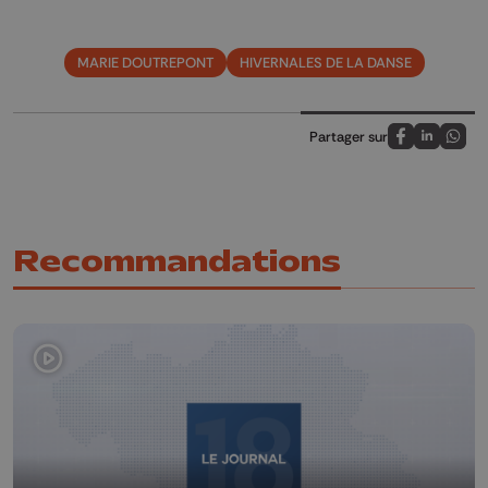
MARIE DOUTREPONT
HIVERNALES DE LA DANSE
Partager sur
Partagez sur
Partagez 
Parta
Recommandations