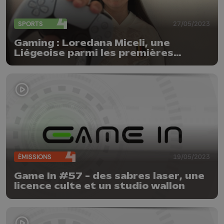
SPORTS
27/05/2023
Gaming : Loredana Miceli, une
Liégeoise parmi les premières
eFlames
ÉMISSIONS
19/05/2023
Game In #57 - des sabres laser, une
licence culte et un studio wallon