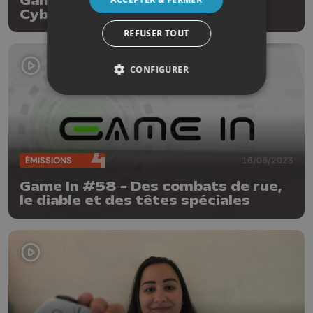
Game In #60 - Du belge, du
Cyberpunk et de l'espace !
REFUSER TOUT
CONFIGURER
ÉMISSIONS
16/06/2023
Game In #58 - Des combats de rue,
le diable et des têtes spéciales