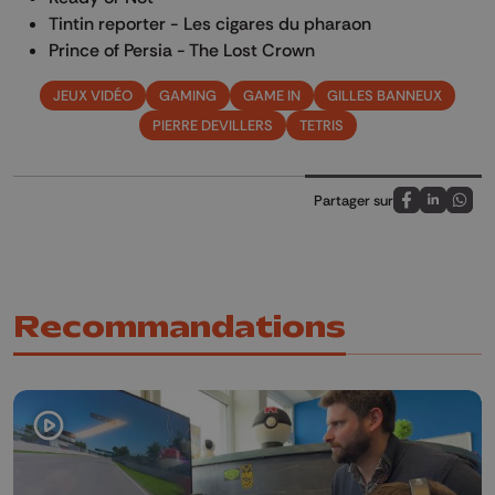
Tintin reporter - Les cigares du pharaon
Prince of Persia - The Lost Crown
JEUX VIDÉO
GAMING
GAME IN
GILLES BANNEUX
PIERRE DEVILLERS
TETRIS
Partager sur
Partagez sur
Partagez 
Parta
Recommandations