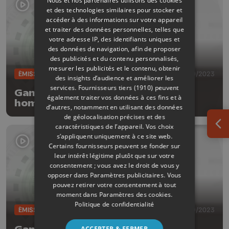
Nous et nos partenaires utilisons des cookies
et des technologies similaires pour stocker et
accéder à des informations sur votre appareil
et traiter des données personnelles, telles que
votre adresse IP, des identifiants uniques et
des données de navigation, afin de proposer
des publicités et du contenu personnalisés,
mesurer les publicités et le contenu, obtenir
ÉMISSIONS
27/10/2023
des insights d’audience et améliorer les
services.
Fournisseurs tiers (1910)
peuvent
Game In #61 - Des assassins, des
également traiter vos données à ces fins et à
hommes araignées et du rétro
d’autres, notamment en utilisant des données
de géolocalisation précises et des
caractéristiques de l’appareil. Vos choix
Ouv
s’appliquent uniquement à ce site web.
Certains fournisseurs peuvent se fonder sur
leur intérêt légitime plutôt que sur votre
consentement ; vous avez le droit de vous y
opposer dans
Paramètres publicitaires
. Vous
pouvez retirer votre consentement à tout
moment dans
Paramètres des cookies
.
Politique de confidentialité
ÉMISSIONS
29/09/2023
ACCEPTER & FERMER