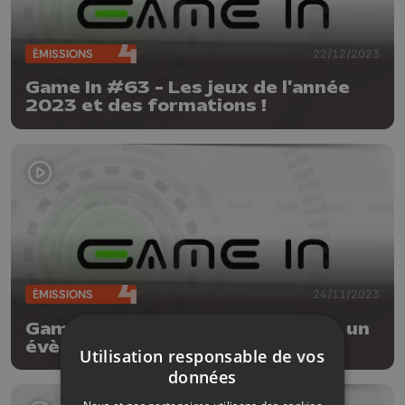
ÉMISSIONS
22/12/2023
Game In #63 - Les jeux de l'année
2023 et des formations !
ÉMISSIONS
24/11/2023
Game In #62 - un grande licence, un
évènement liégeois et de la
Utilisation responsable de vos
nostalgie
données