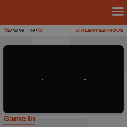
Aller au contenu principal
ALERTEZ-NOUS
08/08/26 - 12:56
Aujourd'hui
Météo
ALERTEZ-NOUS
Game In