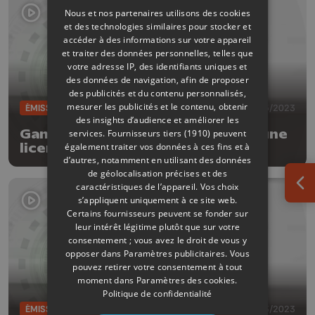
Nous et nos partenaires utilisons des cookies
et des technologies similaires pour stocker et
accéder à des informations sur votre appareil
et traiter des données personnelles, telles que
votre adresse IP, des identifiants uniques et
des données de navigation, afin de proposer
des publicités et du contenu personnalisés,
mesurer les publicités et le contenu, obtenir
ÉMISSIONS
19/05/2023
des insights d’audience et améliorer les
Game In #57 - des sabres laser, une
services.
Fournisseurs tiers (1910)
peuvent
également traiter vos données à ces fins et à
licence culte et un studio wallon
d’autres, notamment en utilisant des données
de géolocalisation précises et des
caractéristiques de l’appareil. Vos choix
Ouv
s’appliquent uniquement à ce site web.
Certains fournisseurs peuvent se fonder sur
leur intérêt légitime plutôt que sur votre
consentement ; vous avez le droit de vous y
opposer dans
Paramètres publicitaires
. Vous
pouvez retirer votre consentement à tout
moment dans
Paramètres des cookies
.
Politique de confidentialité
ÉMISSIONS
24/03/2023