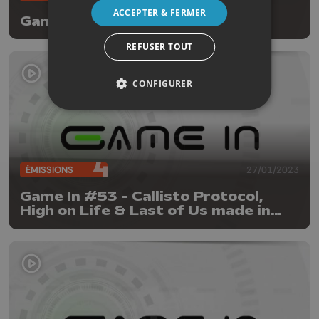
ACCEPTER & FERMER
Game in
REFUSER TOUT
CONFIGURER
ÉMISSIONS
27/01/2023
Game In #53 - Callisto Protocol,
High on Life & Last of Us made in
HBO