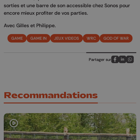
sorties et une barre de son accessible chez Sonos pour
encore mieux profiter de vos parties.
Avec Gilles et Philippe.
GAME
GAME IN
JEUX VIDEOS
WRC
GOD OF WAR
Partager sur
Partagez sur
Partagez 
Parta
Recommandations