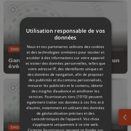
Utilisation responsable de vos
données
Nous et nos partenaires utilisons des cookies
ÉMISSIONS
24/11/2023
et des technologies similaires pour stocker et
accéder à des informations sur votre appareil
Game In #62 - un grande licence, un
et traiter des données personnelles, telles que
évènement liégeois et de la
votre adresse IP, des identifiants uniques et
nostalgie
des données de navigation, afin de proposer
des publicités et du contenu personnalisés,
mesurer les publicités et le contenu, obtenir
des insights d’audience et améliorer les
services.
Fournisseurs tiers (1910)
peuvent
également traiter vos données à ces fins et à
d’autres, notamment en utilisant des données
de géolocalisation précises et des
caractéristiques de l’appareil. Vos choix
Ouv
s’appliquent uniquement à ce site web.
ÉMISSIONS
27/10/2023
Certains fournisseurs peuvent se fonder sur