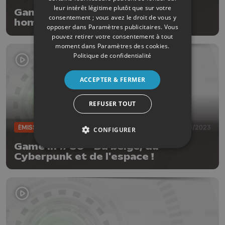
leur intérêt légitime plutôt que sur votre
Game In #61 - Des assassins, des
consentement ; vous avez le droit de vous y
hommes araignées et du rétro
opposer dans
Paramètres publicitaires
. Vous
pouvez retirer votre consentement à tout
moment dans
Paramètres des cookies
.
Politique de confidentialité
ACCEPTER & FERMER
REFUSER TOUT
ÉMISSIONS
29/09/2023
CONFIGURER
Game In #60 - Du belge, du
Cyberpunk et de l'espace !