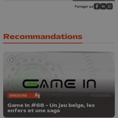
Partager sur
Partagez sur
Partagez 
Parta
Recommandations
ÉMISSIONS
07/06/2024
Game In #68 - Un jeu belge, les
enfers et une saga