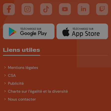
Suivez-nous sur FaceBook
Suivez-nous sur Instagram
Suivez-nous sur TikTok
Suivez-nous sur YouTube
Suivez-nous sur
Suiv
Liens utiles
Mentions légales
CSA
Publicité
Charte sur l'égalité et la diversité
Nous contacter