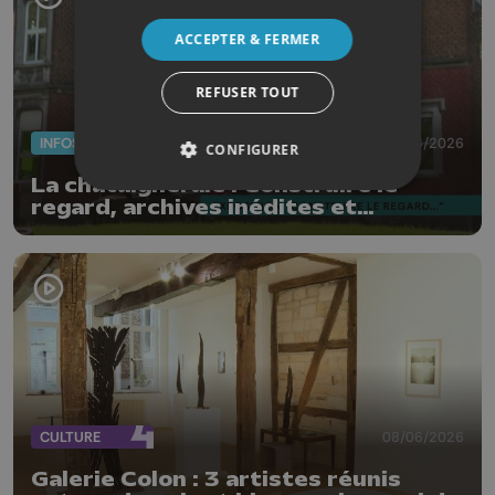
ACCEPTER & FERMER
REFUSER TOUT
INFOS
09/06/2026
CONFIGURER
La châtaigneraie : Construire le
regard, archives inédites et
photographies contemporaines
CULTURE
08/06/2026
Galerie Colon : 3 artistes réunis