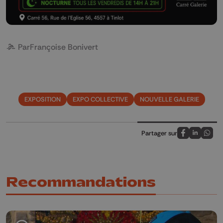
Par
Françoise Bonivert
EXPOSITION
EXPO COLLECTIVE
NOUVELLE GALERIE
Partager sur
Partagez sur
Partagez 
Parta
Recommandations