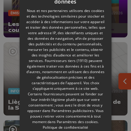
données
Nous et nos partenaires utilisons des cookies
ÉMISSIONS
12/06/2026
et des technologies similaires pour stocker et
accéder à des informations sur votre appareil
Les 10 ans de la Boverie : les
et traiter des données personnelles, telles que
coulisses d'une collection
votre adresse IP, des identifiants uniques et
des données de navigation, afin de proposer
des publicités et du contenu personnalisés,
mesurer les publicités et le contenu, obtenir
des insights d’audience et améliorer les
services.
Fournisseurs tiers (1910)
peuvent
également traiter vos données à ces fins et à
d’autres, notamment en utilisant des données
de géolocalisation précises et des
caractéristiques de l’appareil. Vos choix
Ouv
s’appliquent uniquement à ce site web.
INFOS
11/06/2026
Certains fournisseurs peuvent se fonder sur
leur intérêt légitime plutôt que sur votre
Liège ouvre son coeur à la Maison de
consentement ; vous avez le droit de vous y
la Science
opposer dans
Paramètres publicitaires
. Vous
pouvez retirer votre consentement à tout
moment dans
Paramètres des cookies
.
Politique de confidentialité