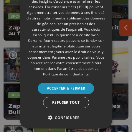
des insights d’audience et améliorer les
services.
Fournisseurs tiers (1910)
peuvent
également traiter vos données à ces fins et à
SPORTS
06/02/2023
d’autres, notamment en utilisant des données
de géolocalisation précises et des
Zapping sports : le RFC Liège sourit
caractéristiques de l’appareil. Vos choix
Ouv
au foot, pleure au rugby
s’appliquent uniquement à ce site web.
Certains fournisseurs peuvent se fonder sur
leur intérêt légitime plutôt que sur votre
consentement ; vous avez le droit de vous y
opposer dans
Paramètres publicitaires
. Vous
pouvez retirer votre consentement à tout
moment dans
Paramètres des cookies
.
Politique de confidentialité
ACCEPTER & FERMER
SPORTS
23/01/2023
REFUSER TOUT
Zapping sports : on n'arrête plus les
Bulldogs
CONFIGURER