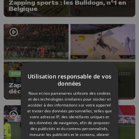
Zapping sports : les Bulldogs, n°1 en
Belgique
SPORTS
13/02/2023
Utilisation responsable de vos
données
Zapping sports : Simon Lorenzi
décroche l'argent
Nous et nos partenaires utilisons des cookies
et des technologies similaires pour stocker et
accéder à des informations sur votre appareil
et traiter des données personnelles, telles que
votre adresse IP, des identifiants uniques et
des données de navigation, afin de proposer
des publicités et du contenu personnalisés,
mesurer les publicités et le contenu, obtenir