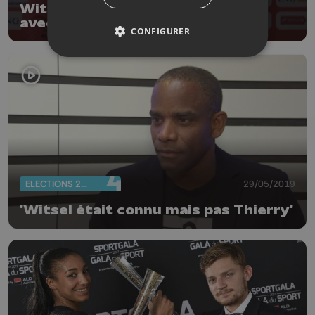
Witsel: "Bizarre d'ouvrir la saison
avec la Belgique"
CONFIGURER
ELECTIONS 2019
29/05/2019
'Witsel était connu mais pas Thierry'