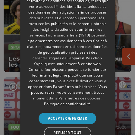
et traiter des données personnelles, telles que
votre adresse IP, des identifiants uniques et
des données de navigation, afin de proposer
des publicités et du contenu personnalisés,
mesurer les publicités et le contenu, obtenir
des insights d’audience et améliorer les
services.
Fournisseurs tiers (1910)
peuvent
également traiter vos données à ces fins et à
d’autres, notamment en utilisant des données
SPORTS
09/12/2020
de géolocalisation précises et des
Les nominés liégeois en course pour
caractéristiques de l’appareil. Vos choix
Ouv
s’appliquent uniquement à ce site web.
les prix sportifs 2020
Certains fournisseurs peuvent se fonder sur
leur intérêt légitime plutôt que sur votre
consentement ; vous avez le droit de vous y
opposer dans
Paramètres publicitaires
. Vous
pouvez retirer votre consentement à tout
moment dans
Paramètres des cookies
.
Politique de confidentialité
ACCEPTER & FERMER
FOOTBALL
03/09/2020
REFUSER TOUT