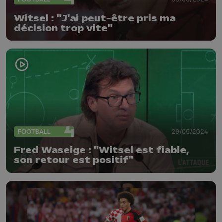
Witsel : "J'ai peut-être pris ma
décision trop vite"
FOOTBALL
29/05/2024
Fred Waseige : "Witsel est fiable,
son retour est positif"