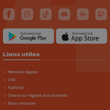
Suivez-nous sur FaceBook
Suivez-nous sur Instagram
Suivez-nous sur TikTok
Suivez-nous sur YouTube
Suivez-nous sur
Suiv
Liens utiles
Mentions légales
CSA
Publicité
Charte sur l'égalité et la diversité
Nous contacter