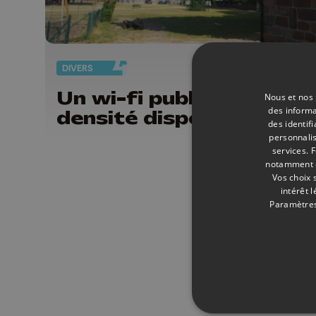
DIVERS
27/
Un wi-fi public à haute
Nous et nos 
des informa
densité disponible à Hu
des identif
personnalis
services.
F
notamment en
Vos choix 
intérêt 
Paramètres