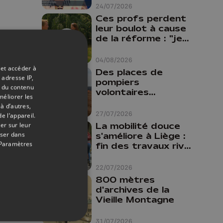
24/07/2026
Ces profs perdent
leur boulot à cause
de la réforme : "je
travaillais bien plus
comme prof que
04/08/2026
comme
 et accéder à
Des places de
pharmacienne"
 adresse IP,
pompiers
t du contenu
volontaires
méliorer les
disponibles en
à d’autres,
province de Liège :
27/07/2026
e l’appareil.
"Un citoyen qui
La mobilité douce
er sur leur
n'est formé ne
oser dans
s'améliore à Liège :
peut pas nous
Paramètres
fin des travaux rive
aider"
gauche, pistes
cyclo-piétonnes
22/07/2026
Avroy et
800 mètres
Guillemins...
d'archives de la
Vieille Montagne
31/07/2026