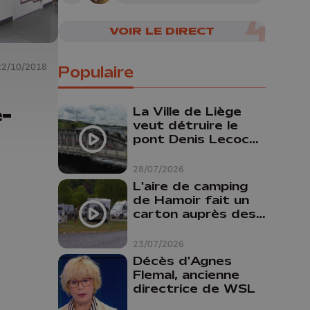
VOIR LE DIRECT
22/10/2018
Populaire
e-
La Ville de Liège
veut détruire le
pont Denis Lecocq
mais manque de
budget pour le
28/07/2026
faire
L'aire de camping
de Hamoir fait un
carton auprès des
touristes
23/07/2026
Décès d'Agnes
Flemal, ancienne
directrice de WSL