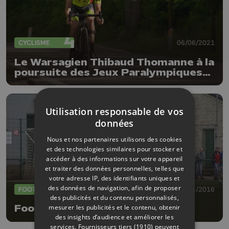
CYCLISME
06/06/2021
Le Warsagien Thibaud Thomanne à la
poursuite des Jeux Paralympiques
de Tokyo
Utilisation responsable de vos
données
Nous et nos partenaires utilisons des cookies
et des technologies similaires pour stocker et
accéder à des informations sur votre appareil
et traiter des données personnelles, telles que
votre adresse IP, des identifiants uniques et
des données de navigation, afin de proposer
FOOTBALL
18/04/2016
des publicités et du contenu personnalisés,
mesurer les publicités et le contenu, obtenir
Football : Warsage - Lixhe
des insights d’audience et améliorer les
services.
Fournisseurs tiers (1910)
peuvent