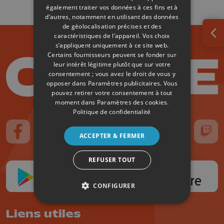
également traiter vos données à ces fins et à
d’autres, notamment en utilisant des données
de géolocalisation précises et des
caractéristiques de l’appareil. Vos choix
Ouv
s’appliquent uniquement à ce site web.
Certains fournisseurs peuvent se fonder sur
leur intérêt légitime plutôt que sur votre
consentement ; vous avez le droit de vous y
opposer dans
Paramètres publicitaires
. Vous
pouvez retirer votre consentement à tout
moment dans
Paramètres des cookies
.
Politique de confidentialité
ACCEPTER & FERMER
Suivez-nous sur FaceBook
Suivez-nous sur Instagram
Suivez-nous sur TikTok
Suivez-nous sur YouTube
Suivez-nous sur
Suiv
REFUSER TOUT
CONFIGURER
Liens utiles