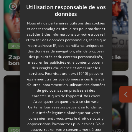
Utilisation responsable de vos
données
Nous et nos partenaires utilisons des cookies
et des technologies similaires pour stocker et
accéder à des informations sur votre appareil
et traiter des données personnelles, telles que
votre adresse IP, des identifiants uniques et
SPORTS
12/10/2020
des données de navigation, afin de proposer
Zapping sports: le RFC Liège dans le
des publicités et du contenu personnalisés,
mesurer les publicités et le contenu, obtenir
bon wagon
des insights d’audience et améliorer les
services.
Fournisseurs tiers (1910)
peuvent
également traiter vos données à ces fins et à
d’autres, notamment en utilisant des données
de géolocalisation précises et des
caractéristiques de l’appareil. Vos choix
Ouv
s’appliquent uniquement à ce site web.
Certains fournisseurs peuvent se fonder sur
leur intérêt légitime plutôt que sur votre
consentement ; vous avez le droit de vous y
opposer dans
Paramètres publicitaires
. Vous
pouvez retirer votre consentement à tout
FOOTBALL
21/09/2020