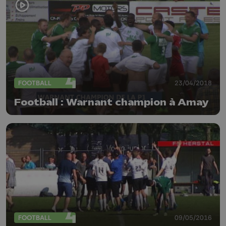
FOOTBALL
23/04/2018
Football : Warnant champion à Amay
FOOTBALL
09/05/2016