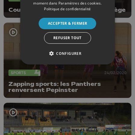
moment dans
Paramètres des cookies
.
Politique de confidentialité
Coupe: Warnant défiera le RFC Liège
ACCEPTER & FERMER
REFUSER TOUT
CONFIGURER
SPORTS
24/02/2020
Zapping sports: les Panthers
renversent Pepinster