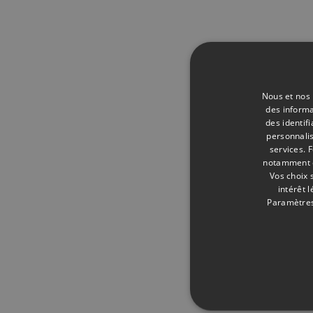
Nous et nos 
des informa
des identif
personnalis
services.
F
notamment en
Vos choix 
intérêt 
Paramètres