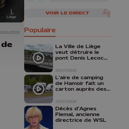
07/08/2026
VOIR LE DIRECT
Populaire
30/01/2018
 de
La Ville de Liège
veut détruire le
pont Denis Lecocq
mais manque de
budget pour le
28/07/2026
faire
L'aire de camping
de Hamoir fait un
carton auprès des
touristes
23/07/2026
Décès d'Agnes
Flemal, ancienne
directrice de WSL