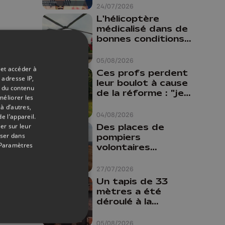
24/07/2026
L'hélicoptère
médicalisé dans de
bonnes conditions à
Oupeye
05/08/2026
 et accéder à
Ces profs perdent
 adresse IP,
leur boulot à cause
t du contenu
de la réforme : "je
méliorer les
travaillais bien plus
à d’autres,
comme prof que
04/08/2026
e l’appareil.
comme
Des places de
er sur leur
pharmacienne"
oser dans
pompiers
Paramètres
volontaires
disponibles en
province de Liège :
27/07/2026
"Un citoyen qui
Un tapis de 33
n'est formé ne
mètres a été
peut pas nous
déroulé à la
aider"
Cathédrale de
Liège
05/08/2026