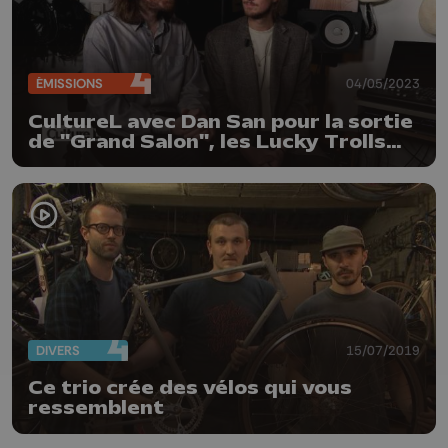
ÉMISSIONS
04/05/2023
CultureL avec Dan San pour la sortie
de "Grand Salon", les Lucky Trolls
aux Anthinoises et la Fête de
l'Orgue
DIVERS
15/07/2019
Ce trio crée des vélos qui vous
ressemblent