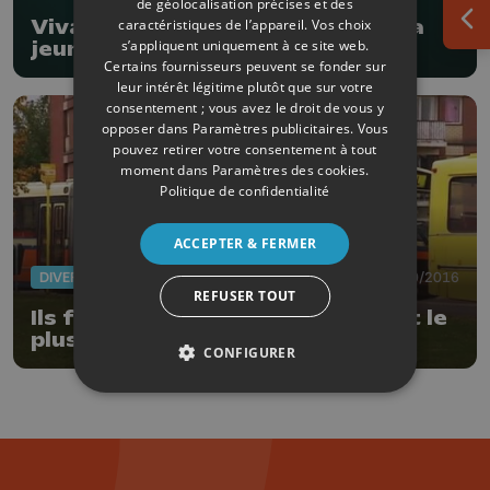
de géolocalisation précises et des
Viva Las Vegas Pin Up Contest : la
caractéristiques de l’appareil. Vos choix
Ouv
s’appliquent uniquement à ce site web.
jeune Liégeoise qualifiée !
Certains fournisseurs peuvent se fonder sur
leur intérêt légitime plutôt que sur votre
consentement ; vous avez le droit de vous y
opposer dans
Paramètres publicitaires
. Vous
pouvez retirer votre consentement à tout
moment dans
Paramètres des cookies
.
Politique de confidentialité
ACCEPTER & FERMER
DIVERS
22/10/2016
REFUSER TOUT
Ils font rouler d'anciens bus, dont le
plus ancien articulé
CONFIGURER