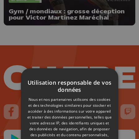
Gym / mondiaux : grosse déception
pour Victor Martinez Maréchal
Utilisation responsable de vos
données
Nous et nos partenaires utilisons des cookies
et des technologies similaires pour stocker et
accéder à des informations sur votre appareil
Suivez-nous sur FaceBook
Suivez-nous sur Instagram
Suivez-nous sur TikTok
Suivez-nous sur YouTube
Suivez-nous sur
Suiv
et traiter des données personnelles, telles que
votre adresse IP, des identifiants uniques et
des données de navigation, afin de proposer
des publicités et du contenu personnalisés,