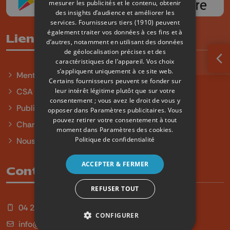
mesurer les publicités et le contenu, obtenir
des insights d’audience et améliorer les
services.
Fournisseurs tiers (1910)
peuvent
également traiter vos données à ces fins et à
Liens utiles
d’autres, notamment en utilisant des données
de géolocalisation précises et des
caractéristiques de l’appareil. Vos choix
Ouv
s’appliquent uniquement à ce site web.
Mentions légales
Certains fournisseurs peuvent se fonder sur
leur intérêt légitime plutôt que sur votre
CSA
consentement ; vous avez le droit de vous y
Publicité
opposer dans
Paramètres publicitaires
. Vous
pouvez retirer votre consentement à tout
Charte sur l'égalité et la diversité
moment dans
Paramètres des cookies
.
Politique de confidentialité
Nous contacter
ACCEPTER & FERMER
Contact
REFUSER TOUT
04 254 99 99
CONFIGURER
info@qu4tre.be