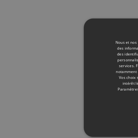
Nous et nos 
des informa
des identif
personnalis
services.
F
notamment en
Vos choix 
intérêt 
Paramètres