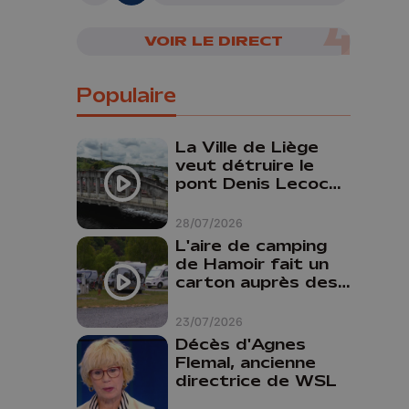
VOIR LE DIRECT
Populaire
La Ville de Liège
veut détruire le
pont Denis Lecocq
mais manque de
budget pour le
28/07/2026
faire
L'aire de camping
de Hamoir fait un
carton auprès des
touristes
23/07/2026
Décès d'Agnes
Flemal, ancienne
directrice de WSL