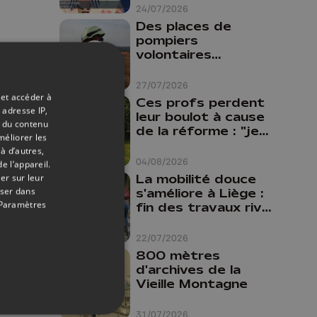
24/07/2026
Des places de
pompiers
volontaires
disponibles en
province de Liège :
27/07/2026
"Un citoyen qui
 et accéder à
Ces profs perdent
n'est formé ne
 adresse IP,
leur boulot à cause
peut pas nous
t du contenu
de la réforme : "je
méliorer les
aider"
travaillais bien plus
à d’autres,
comme prof que
04/08/2026
e l’appareil.
comme
La mobilité douce
er sur leur
pharmacienne"
oser dans
s'améliore à Liège :
Paramètres
fin des travaux rive
gauche, pistes
cyclo-piétonnes
22/07/2026
Avroy et
800 mètres
Guillemins...
d'archives de la
Vieille Montagne
31/07/2026