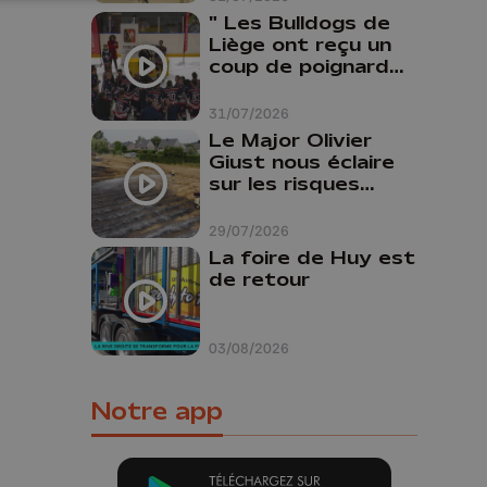
" Les Bulldogs de
Liège ont reçu un
coup de poignard
dans le dos "
31/07/2026
Le Major Olivier
Giust nous éclaire
sur les risques
d'incendie en
Belgique : "Un
29/07/2026
incendie comme en
La foire de Huy est
Gironde ne pourrait
de retour
pas avoir lieu chez
nous"
03/08/2026
Notre app