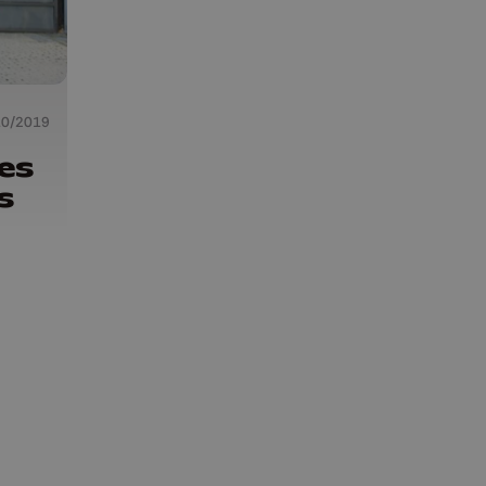
10/2019
es
s