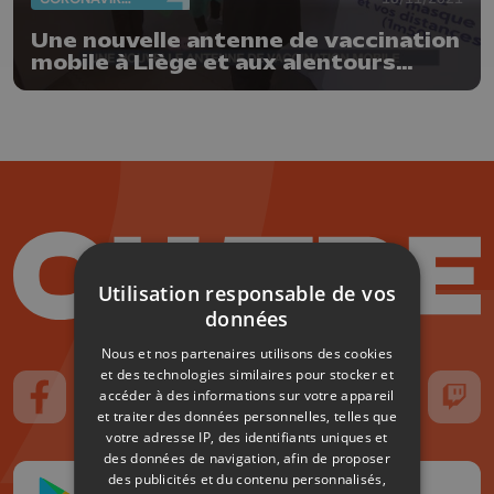
Une nouvelle antenne de vaccination
mobile à Liège et aux alentours
jusque mi-décembre
Utilisation responsable de vos
données
Nous et nos partenaires utilisons des cookies
et des technologies similaires pour stocker et
accéder à des informations sur votre appareil
Suivez-nous sur FaceBook
Suivez-nous sur Instagram
Suivez-nous sur TikTok
Suivez-nous sur YouTube
Suivez-nous sur
Suiv
et traiter des données personnelles, telles que
votre adresse IP, des identifiants uniques et
des données de navigation, afin de proposer
des publicités et du contenu personnalisés,