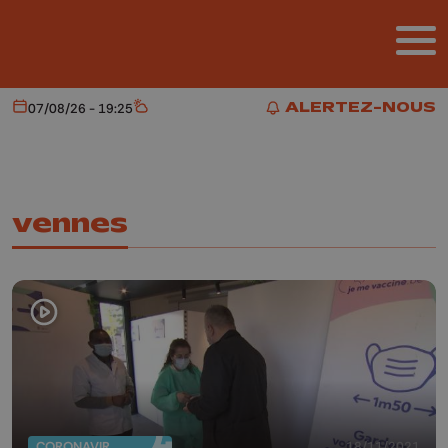
Aller au contenu principal
ALERTEZ-NOUS
07/08/26 - 19:25
Aujourd'hui
Météo
ALERTEZ-NOUS
vennes
CORONAVIRUS
18/11/2021