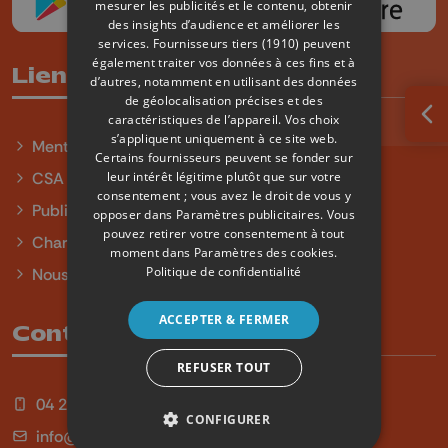
mesurer les publicités et le contenu, obtenir
des insights d’audience et améliorer les
services.
Fournisseurs tiers (1910)
peuvent
également traiter vos données à ces fins et à
Liens utiles
d’autres, notamment en utilisant des données
de géolocalisation précises et des
caractéristiques de l’appareil. Vos choix
Ouv
s’appliquent uniquement à ce site web.
Mentions légales
Certains fournisseurs peuvent se fonder sur
leur intérêt légitime plutôt que sur votre
CSA
consentement ; vous avez le droit de vous y
Publicité
opposer dans
Paramètres publicitaires
. Vous
pouvez retirer votre consentement à tout
Charte sur l'égalité et la diversité
moment dans
Paramètres des cookies
.
Politique de confidentialité
Nous contacter
ACCEPTER & FERMER
Contact
REFUSER TOUT
04 254 99 99
CONFIGURER
info@qu4tre.be