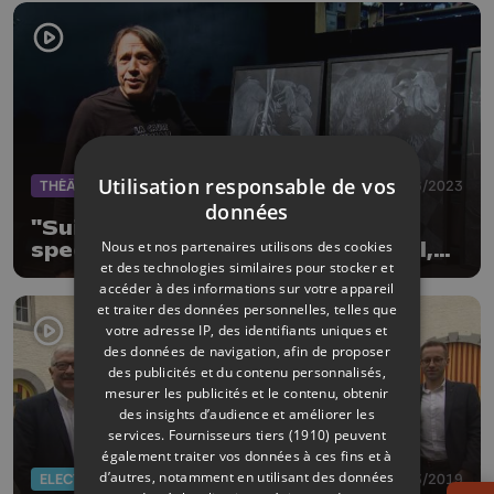
Utilisation responsable de vos
THÉÂTRE
18/06/2023
données
"Suis-je bête ?" la conférence
Nous et nos partenaires utilisons des cookies
spectacle de Jean-Louis Maréchal,
et des technologies similaires pour stocker et
un plaidoyer pour la cause animale
accéder à des informations sur votre appareil
et traiter des données personnelles, telles que
votre adresse IP, des identifiants uniques et
des données de navigation, afin de proposer
des publicités et du contenu personnalisés,
mesurer les publicités et le contenu, obtenir
des insights d’audience et améliorer les
services.
Fournisseurs tiers (1910)
peuvent
également traiter vos données à ces fins et à
d’autres, notamment en utilisant des données
ELECTIONS 2019
01/03/2019