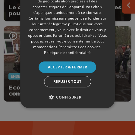
de géolocalisation précises et des
Le cdH a dévoilé ses têtes de listes
caractéristiques de l’appareil. Vos choix
Ouv
s’appliquent uniquement à ce site web.
pour les élections du 26 mai
Certains fournisseurs peuvent se fonder sur
leur intérêt légitime plutôt que sur votre
consentement ; vous avez le droit de vous y
opposer dans
Paramètres publicitaires
. Vous
pouvez retirer votre consentement à tout
moment dans
Paramètres des cookies
.
Politique de confidentialité
ACCEPTER & FERMER
ENSEIGNEMENT
08/01/2018
REFUSER TOUT
Ecole : récompenser les
comportements positifs
CONFIGURER