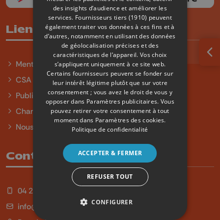
des insights d’audience et améliorer les
services.
Fournisseurs tiers (1910)
peuvent
également traiter vos données à ces fins et à
Liens utiles
d’autres, notamment en utilisant des données
de géolocalisation précises et des
caractéristiques de l’appareil. Vos choix
Ouv
Mentions légales
s’appliquent uniquement à ce site web.
Certains fournisseurs peuvent se fonder sur
CSA
leur intérêt légitime plutôt que sur votre
consentement ; vous avez le droit de vous y
Publicité
opposer dans
Paramètres publicitaires
. Vous
Charte sur l'égalité et la diversité
pouvez retirer votre consentement à tout
moment dans
Paramètres des cookies
.
Nous contacter
Politique de confidentialité
ACCEPTER & FERMER
Contact
REFUSER TOUT
04 254 99 99
CONFIGURER
info@qu4tre.be