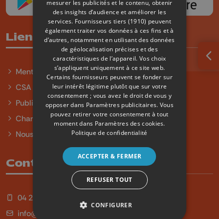
mesurer les publicités et le contenu, obtenir
des insights d’audience et améliorer les
services.
Fournisseurs tiers (1910)
peuvent
également traiter vos données à ces fins et à
Liens utiles
d’autres, notamment en utilisant des données
de géolocalisation précises et des
caractéristiques de l’appareil. Vos choix
Ouv
s’appliquent uniquement à ce site web.
Mentions légales
Certains fournisseurs peuvent se fonder sur
leur intérêt légitime plutôt que sur votre
CSA
consentement ; vous avez le droit de vous y
Publicité
opposer dans
Paramètres publicitaires
. Vous
pouvez retirer votre consentement à tout
Charte sur l'égalité et la diversité
moment dans
Paramètres des cookies
.
Politique de confidentialité
Nous contacter
ACCEPTER & FERMER
Contact
REFUSER TOUT
04 254 99 99
CONFIGURER
info@qu4tre.be