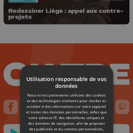
Redessiner Liège : appel aux contre-
projets
Utilisation responsable de vos
données
Nous et nos partenaires utilisons des cookies
et des technologies similaires pour stocker et
accéder à des informations sur votre appareil
Suivez-nous sur FaceBook
Suivez-nous sur Instagram
Suivez-nous sur TikTok
Suivez-nous sur YouTube
Suivez-nous sur
Suiv
et traiter des données personnelles, telles que
votre adresse IP, des identifiants uniques et
des données de navigation, afin de proposer
des publicités et du contenu personnalisés,