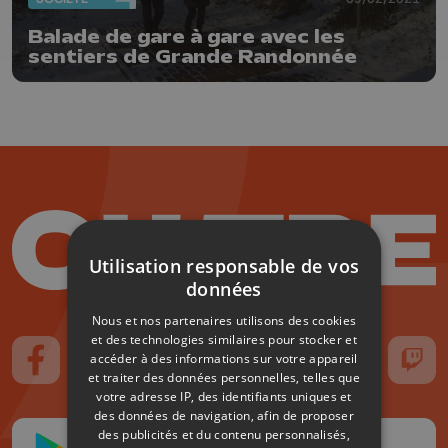
Balade de gare à gare avec les
sentiers de Grande Randonnée
Utilisation responsable de vos
données
Nous et nos partenaires utilisons des cookies
et des technologies similaires pour stocker et
accéder à des informations sur votre appareil
Suivez-nous sur FaceBook
Suivez-nous sur Instagram
Suivez-nous sur TikTok
Suivez-nous sur YouTube
Suivez-nous sur
Suiv
et traiter des données personnelles, telles que
votre adresse IP, des identifiants uniques et
des données de navigation, afin de proposer
des publicités et du contenu personnalisés,