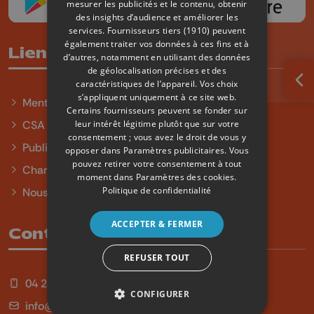
mesurer les publicités et le contenu, obtenir
des insights d’audience et améliorer les
services.
Fournisseurs tiers (1910)
peuvent
également traiter vos données à ces fins et à
Liens utiles
d’autres, notamment en utilisant des données
de géolocalisation précises et des
caractéristiques de l’appareil. Vos choix
Ouv
s’appliquent uniquement à ce site web.
Mentions légales
Certains fournisseurs peuvent se fonder sur
leur intérêt légitime plutôt que sur votre
CSA
consentement ; vous avez le droit de vous y
Publicité
opposer dans
Paramètres publicitaires
. Vous
pouvez retirer votre consentement à tout
Charte sur l'égalité et la diversité
moment dans
Paramètres des cookies
.
Politique de confidentialité
Nous contacter
ACCEPTER & FERMER
Contact
REFUSER TOUT
04 254 99 99
CONFIGURER
info@qu4tre.be