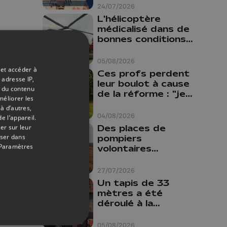
24/07/2026
L'hélicoptère
médicalisé dans de
bonnes conditions à
Oupeye
05/08/2026
 et accéder à
Ces profs perdent
 adresse IP,
leur boulot à cause
t du contenu
de la réforme : "je
méliorer les
travaillais bien plus
à d’autres,
comme prof que
04/08/2026
e l’appareil.
comme
Des places de
er sur leur
pharmacienne"
oser dans
pompiers
Paramètres
volontaires
disponibles en
province de Liège :
27/07/2026
"Un citoyen qui
Un tapis de 33
n'est formé ne
mètres a été
peut pas nous
déroulé à la
aider"
Cathédrale de
Liège
05/08/2026