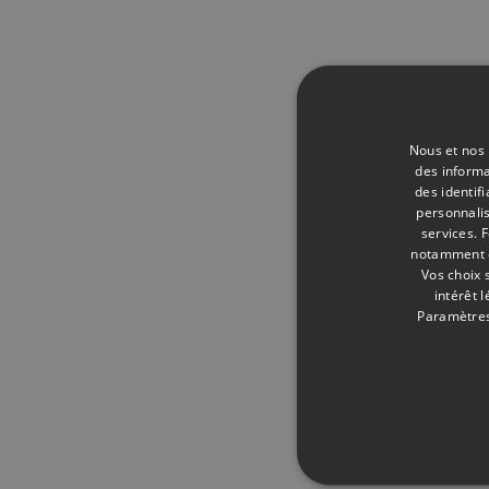
Nous et nos 
des informa
des identif
personnalis
services.
F
notamment en
Vos choix 
intérêt 
Paramètres