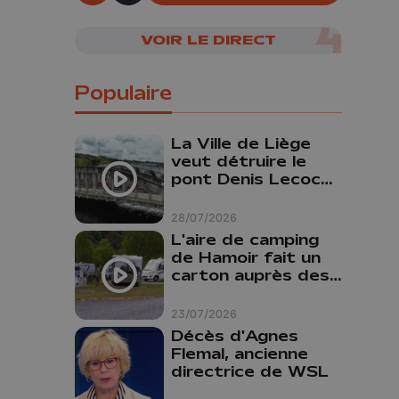
VOIR LE DIRECT
Populaire
La Ville de Liège
veut détruire le
pont Denis Lecocq
mais manque de
budget pour le
28/07/2026
faire
L'aire de camping
de Hamoir fait un
carton auprès des
touristes
23/07/2026
Décès d'Agnes
Flemal, ancienne
directrice de WSL