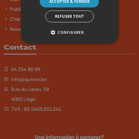
ACCEPTER & FERMER
Publicité
REFUSER TOUT
Charte sur l'égalité et la diversité
Nous contacter
CONFIGURER
Contact
04 254 99 99
info@qu4tre.be
Rue du Laveu, 58
4000 Liège
TVA : BE 0405.931.241
Une information à partager?