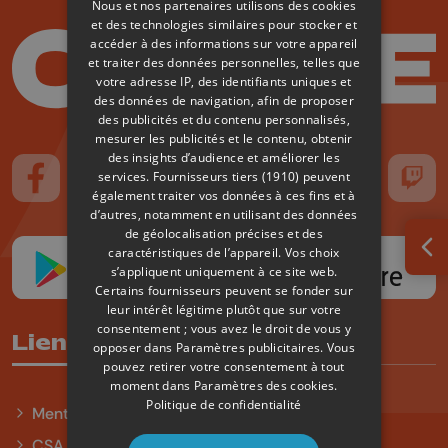
Nous et nos partenaires utilisons des cookies
et des technologies similaires pour stocker et
accéder à des informations sur votre appareil
et traiter des données personnelles, telles que
votre adresse IP, des identifiants uniques et
des données de navigation, afin de proposer
des publicités et du contenu personnalisés,
mesurer les publicités et le contenu, obtenir
des insights d’audience et améliorer les
services.
Fournisseurs tiers (1910)
peuvent
Suivez-nous sur FaceBook
Suivez-nous sur Instagram
Suivez-nous sur TikTok
Suivez-nous sur YouTube
Suivez-nous sur
Suiv
également traiter vos données à ces fins et à
d’autres, notamment en utilisant des données
de géolocalisation précises et des
caractéristiques de l’appareil. Vos choix
Ouv
s’appliquent uniquement à ce site web.
Certains fournisseurs peuvent se fonder sur
leur intérêt légitime plutôt que sur votre
consentement ; vous avez le droit de vous y
Liens utiles
opposer dans
Paramètres publicitaires
. Vous
pouvez retirer votre consentement à tout
moment dans
Paramètres des cookies
.
Politique de confidentialité
Mentions légales
CSA