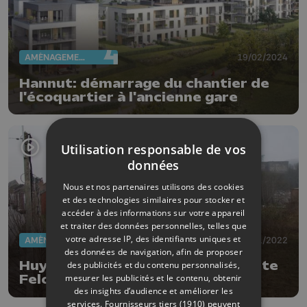
AMÉNAGEMENT DU TERRITOIRE
19/02/2024
Hannut: démarrage du chantier de
l'écoquartier à l'ancienne gare
Utilisation responsable de vos
données
Nous et nos partenaires utilisons des cookies
et des technologies similaires pour stocker et
accéder à des informations sur votre appareil
et traiter des données personnelles, telles que
votre adresse IP, des identifiants uniques et
AMÉNAGEMENT DU TERRITOIRE
18/01/2022
des données de navigation, afin de proposer
Huy: un nouveau quartier sur le site
des publicités et du contenu personnalisés,
mesurer les publicités et le contenu, obtenir
Felon-Lange
des insights d’audience et améliorer les
services.
Fournisseurs tiers (1910)
peuvent