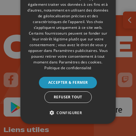
également traiter vos données à ces fins et à
d’autres, notamment en utilisant des données
de géolocalisation précises et des
caractéristiques de l’appareil. Vos choix
Ouv
s’appliquent uniquement à ce site web.
Certains fournisseurs peuvent se fonder sur
leur intérêt légitime plutôt que sur votre
consentement ; vous avez le droit de vous y
opposer dans
Paramètres publicitaires
. Vous
pouvez retirer votre consentement à tout
moment dans
Paramètres des cookies
.
Politique de confidentialité
ACCEPTER & FERMER
Suivez-nous sur FaceBook
Suivez-nous sur Instagram
Suivez-nous sur TikTok
Suivez-nous sur YouTube
Suivez-nous sur
Suiv
REFUSER TOUT
CONFIGURER
Liens utiles