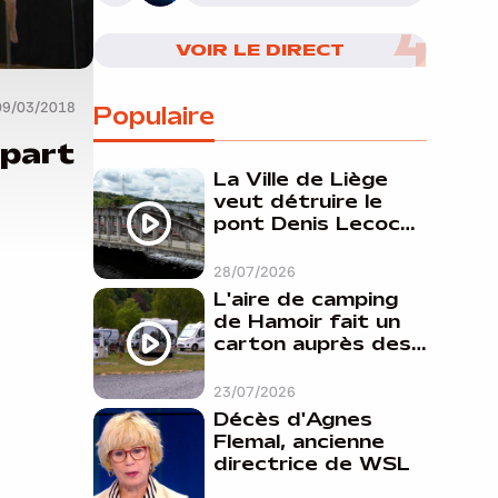
VOIR LE DIRECT
09/03/2018
Populaire
 part
La Ville de Liège
veut détruire le
pont Denis Lecocq
mais manque de
budget pour le
28/07/2026
faire
L'aire de camping
de Hamoir fait un
carton auprès des
touristes
23/07/2026
Décès d'Agnes
Flemal, ancienne
directrice de WSL