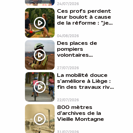
24/07/2026
Ces profs perdent
leur boulot à cause
de la réforme : "je
travaillais bien plus
comme prof que
04/08/2026
comme
Des places de
pharmacienne"
pompiers
volontaires
disponibles en
province de Liège :
27/07/2026
"Un citoyen qui
La mobilité douce
n'est formé ne
s'améliore à Liège :
peut pas nous
fin des travaux rive
aider"
gauche, pistes
cyclo-piétonnes
22/07/2026
Avroy et
800 mètres
Guillemins...
d'archives de la
Vieille Montagne
31/07/2026