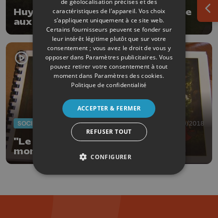
de géolocalisation précises et des
Huy: plein électrique gratuit grâce
caractéristiques de l’appareil. Vos choix
Ouv
s’appliquent uniquement à ce site web.
aux bornes de rechargement
Certains fournisseurs peuvent se fonder sur
leur intérêt légitime plutôt que sur votre
consentement ; vous avez le droit de vous y
opposer dans
Paramètres publicitaires
. Vous
pouvez retirer votre consentement à tout
moment dans
Paramètres des cookies
.
Politique de confidentialité
ACCEPTER & FERMER
SOCIÉTÉ
27/10/2018
REFUSER TOUT
"Le plus grand des trésors au
monde"
CONFIGURER