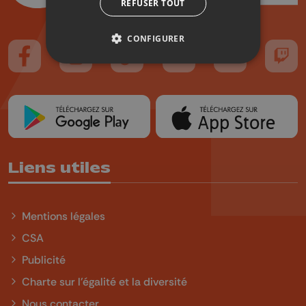
REFUSER TOUT
CONFIGURER
Suivez-nous sur FaceBook
Suivez-nous sur Instagram
Suivez-nous sur TikTok
Suivez-nous sur YouTube
Suivez-nous sur
Suiv
Liens utiles
Mentions légales
CSA
Publicité
Charte sur l'égalité et la diversité
Nous contacter