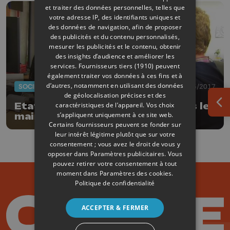
et traiter des données personnelles, telles que
votre adresse IP, des identifiants uniques et
des données de navigation, afin de proposer
des publicités et du contenu personnalisés,
mesurer les publicités et le contenu, obtenir
des insights d’audience et améliorer les
services.
Fournisseurs tiers (1910)
peuvent
également traiter vos données à ces fins et à
d’autres, notamment en utilisant des données
SOCIÉTÉ
15/05/2017
de géolocalisation précises et des
Etat civil : langue des signes dans les
caractéristiques de l’appareil. Vos choix
Ouv
s’appliquent uniquement à ce site web.
mairies de quartier
Certains fournisseurs peuvent se fonder sur
leur intérêt légitime plutôt que sur votre
consentement ; vous avez le droit de vous y
opposer dans
Paramètres publicitaires
. Vous
pouvez retirer votre consentement à tout
moment dans
Paramètres des cookies
.
Politique de confidentialité
ACCEPTER & FERMER