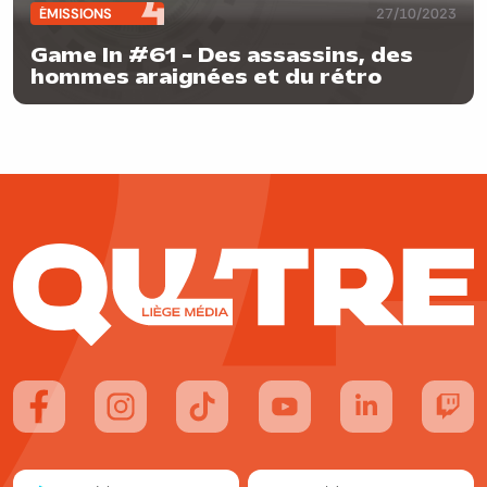
ÉMISSIONS
27/10/2023
Game In #61 - Des assassins, des
hommes araignées et du rétro
Suivez-nous sur FaceBook
Suivez-nous sur Instagram
Suivez-nous sur TikTok
Suivez-nous sur YouTube
Suivez-nous sur
Suiv