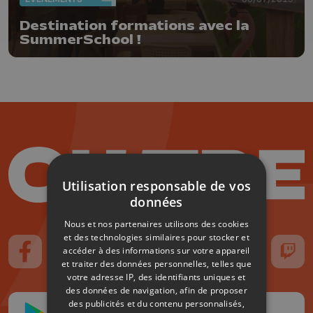
Destination formations avec la
SummerSchool !
Utilisation responsable de vos
données
Nous et nos partenaires utilisons des cookies
et des technologies similaires pour stocker et
accéder à des informations sur votre appareil
Suivez-nous sur FaceBook
Suivez-nous sur Instagram
Suivez-nous sur TikTok
Suivez-nous sur YouTube
Suivez-nous sur
Suiv
et traiter des données personnelles, telles que
votre adresse IP, des identifiants uniques et
des données de navigation, afin de proposer
des publicités et du contenu personnalisés,