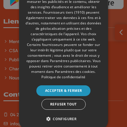
mesurer les publicités et le contenu, obtenir
des insights d’audience et améliorer les
services.
Fournisseurs tiers (1910)
peuvent
également traiter vos données à ces fins et à
Liens utiles
d’autres, notamment en utilisant des données
de géolocalisation précises et des
caractéristiques de l’appareil. Vos choix
Ouv
s’appliquent uniquement à ce site web.
Mentions légales
Certains fournisseurs peuvent se fonder sur
leur intérêt légitime plutôt que sur votre
CSA
consentement ; vous avez le droit de vous y
Publicité
opposer dans
Paramètres publicitaires
. Vous
pouvez retirer votre consentement à tout
Charte sur l'égalité et la diversité
moment dans
Paramètres des cookies
.
Politique de confidentialité
Nous contacter
ACCEPTER & FERMER
Contact
REFUSER TOUT
04 254 99 99
CONFIGURER
info@qu4tre.be