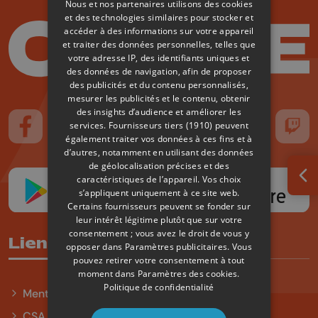
Nous et nos partenaires utilisons des cookies
et des technologies similaires pour stocker et
accéder à des informations sur votre appareil
et traiter des données personnelles, telles que
votre adresse IP, des identifiants uniques et
des données de navigation, afin de proposer
des publicités et du contenu personnalisés,
mesurer les publicités et le contenu, obtenir
des insights d’audience et améliorer les
services.
Fournisseurs tiers (1910)
peuvent
Suivez-nous sur FaceBook
Suivez-nous sur Instagram
Suivez-nous sur TikTok
Suivez-nous sur YouTube
Suivez-nous sur
Suiv
également traiter vos données à ces fins et à
d’autres, notamment en utilisant des données
de géolocalisation précises et des
caractéristiques de l’appareil. Vos choix
Ouv
s’appliquent uniquement à ce site web.
Certains fournisseurs peuvent se fonder sur
leur intérêt légitime plutôt que sur votre
consentement ; vous avez le droit de vous y
Liens utiles
opposer dans
Paramètres publicitaires
. Vous
pouvez retirer votre consentement à tout
moment dans
Paramètres des cookies
.
Politique de confidentialité
Mentions légales
CSA