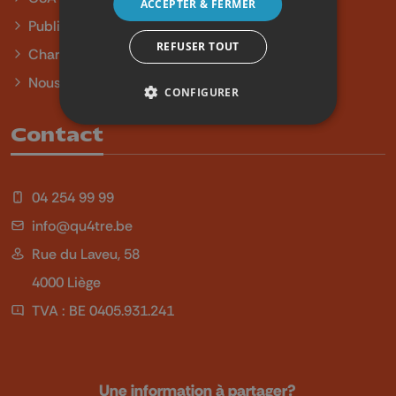
ACCEPTER & FERMER
Publicité
REFUSER TOUT
Charte sur l'égalité et la diversité
Nous contacter
CONFIGURER
Contact
04 254 99 99
info@qu4tre.be
Rue du Laveu, 58
4000 Liège
TVA : BE 0405.931.241
Une information à partager?