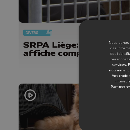
DIVERS
13/
Nous et nos 
SRPA Liège: la chatteri
des informa
affiche complet
des identif
personnalis
services.
F
notamment en
Vos choix 
intérêt 
Paramètres