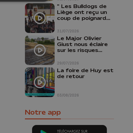
" Les Bulldogs de
Liège ont reçu un
coup de poignard
dans le dos "
31/07/2026
Le Major Olivier
Giust nous éclaire
sur les risques
d'incendie en
Belgique : "Un
29/07/2026
incendie comme en
La foire de Huy est
Gironde ne pourrait
de retour
pas avoir lieu chez
nous"
03/08/2026
Notre app