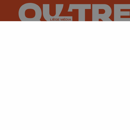
Suivez-nous sur FaceBook
Suivez-nous sur Instagram
Suivez-nous sur TikTok
Suivez-nous sur You
Suivez-nous
Su