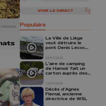
05/08/2026
VOIR LE DIRECT
Populaire
27/08/2020
La Ville de Liège
chats
veut détruire le
pont Denis Lecocq
mais manque de
budget pour le
28/07/2026
faire
L'aire de camping
de Hamoir fait un
carton auprès des
touristes
23/07/2026
Décès d'Agnes
Flemal, ancienne
directrice de WSL