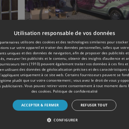
Utilisation responsable de vos données
08/2018
DIVERS
partenaires utilisons des cookies et des technologies similaires pour stocker
e
GAIA : pour un
tions sur votre appareil et traiter des données personnelles, telles que votre
abaissement de la TVA
iants uniques et des données de navigation, afin de proposer des publicités e
la stérilisation des ch
és, mesurer les publicités et le contenu, obtenir des insights d’audience et a
ournisseurs tiers (1910)
peuvent également traiter vos données à ces fins et 
 utilisant des données de géolocalisation précises et des caractéristiques d
s’appliquent uniquement à ce site web. Certains fournisseurs peuvent se fond
légitime plutôt que sur votre consentement ; vous avez le droit de vous y opp
 publicitaires
. Vous pouvez retirer votre consentement à tout moment dans
des cookies
.
Politique de confidentialité
ACCEPTER & FERMER
REFUSER TOUT
CONFIGURER