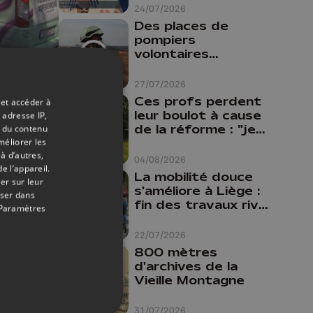
24/07/2026
Des places de
pompiers
volontaires
disponibles en
03/08/2018
province de Liège :
27/07/2026
"Un citoyen qui
Ces profs perdent
 et accéder à
n'est formé ne
leur boulot à cause
 adresse IP,
 sur
peut pas nous
de la réforme : "je
t du contenu
aider"
ats
travaillais bien plus
méliorer les
à d’autres,
comme prof que
04/08/2026
e l’appareil.
comme
La mobilité douce
er sur leur
pharmacienne"
s'améliore à Liège :
oser dans
fin des travaux rive
Paramètres
gauche, pistes
cyclo-piétonnes
22/07/2026
Avroy et
800 mètres
Guillemins...
d'archives de la
Vieille Montagne
31/07/2026