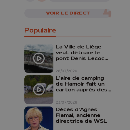
VOIR LE DIRECT
Populaire
La Ville de Liège
veut détruire le
pont Denis Lecocq
mais manque de
budget pour le
28/07/2026
faire
L'aire de camping
de Hamoir fait un
carton auprès des
touristes
23/07/2026
Décès d'Agnes
Flemal, ancienne
directrice de WSL