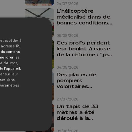
24/07/2026
L'hélicoptère
médicalisé dans de
bonnes conditions à
Oupeye
05/08/2026
 et accéder à
Ces profs perdent
 adresse IP,
leur boulot à cause
t du contenu
de la réforme : "je
méliorer les
travaillais bien plus
à d’autres,
comme prof que
04/08/2026
e l’appareil.
comme
Des places de
er sur leur
pharmacienne"
oser dans
pompiers
Paramètres
volontaires
disponibles en
province de Liège :
27/07/2026
"Un citoyen qui
Un tapis de 33
n'est formé ne
mètres a été
peut pas nous
déroulé à la
aider"
Cathédrale de
Liège
05/08/2026