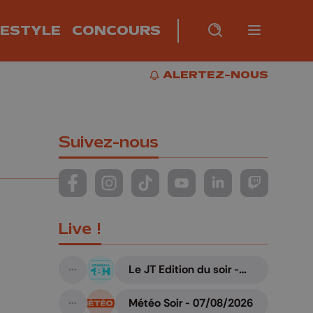
FESTYLE
CONCOURS
Burger m
RECHERCHE
PLUS
BUR
ALERTEZ-NOUS
ALERTEZ-NOUS
Suivez-nous
Suivez-nous sur FaceBook
Suivez-nous sur Instagram
Suivez-nous sur TikTok
Suivez-nous sur YouTube
Suivez-nous sur Li
Suivez-nous
Live !
Le JT Edition du soir -
A suivre
07/08/2026
Météo Soir - 07/08/2026
A suivre