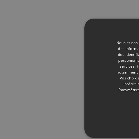
Nous et nos 
des informa
des identif
personnalis
services.
F
notamment en
Vos choix 
intérêt 
Paramètres