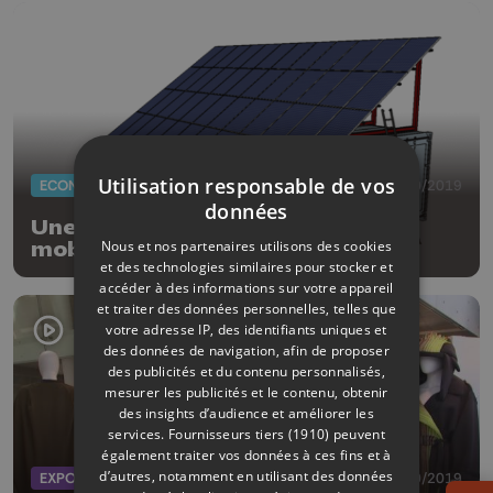
Utilisation responsable de vos
ECONOMIE
29/10/2019
données
Une centrale électrique solaire
Nous et nos partenaires utilisons des cookies
mobile made in Liège
et des technologies similaires pour stocker et
accéder à des informations sur votre appareil
et traiter des données personnelles, telles que
votre adresse IP, des identifiants uniques et
des données de navigation, afin de proposer
des publicités et du contenu personnalisés,
mesurer les publicités et le contenu, obtenir
des insights d’audience et améliorer les
services.
Fournisseurs tiers (1910)
peuvent
également traiter vos données à ces fins et à
d’autres, notamment en utilisant des données
EXPOS
15/10/2019