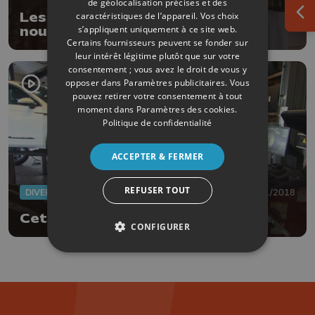
de géolocalisation précises et des
Les facettes de la mode de chez
caractéristiques de l’appareil. Vos choix
Ouv
s’appliquent uniquement à ce site web.
nous se dévoilent !
Certains fournisseurs peuvent se fonder sur
leur intérêt légitime plutôt que sur votre
consentement ; vous avez le droit de vous y
opposer dans
Paramètres publicitaires
. Vous
pouvez retirer votre consentement à tout
moment dans
Paramètres des cookies
.
Politique de confidentialité
ACCEPTER & FERMER
REFUSER TOUT
DIVERS
05/11/2018
Cet hiver, on met déjà la gomme !
CONFIGURER