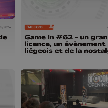
05/2024
ÉMISSIONS
de
Game In #62 - un gra
licence, un évènement
liégeois et de la nostal