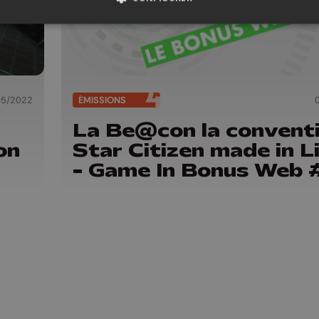
05/2022
ÉMISSIONS
La Be@con la convent
on
Star Citizen made in L
- Game In Bonus Web