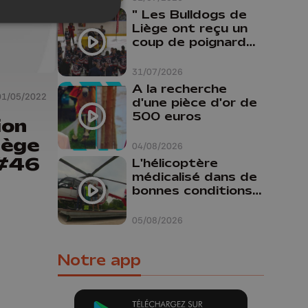
" Les Bulldogs de
Liège ont reçu un
coup de poignard
dans le dos "
31/07/2026
A la recherche
01/05/2022
d'une pièce d'or de
500 euros
ion
iège
04/08/2026
 #46
L'hélicoptère
médicalisé dans de
bonnes conditions à
Oupeye
05/08/2026
Notre app