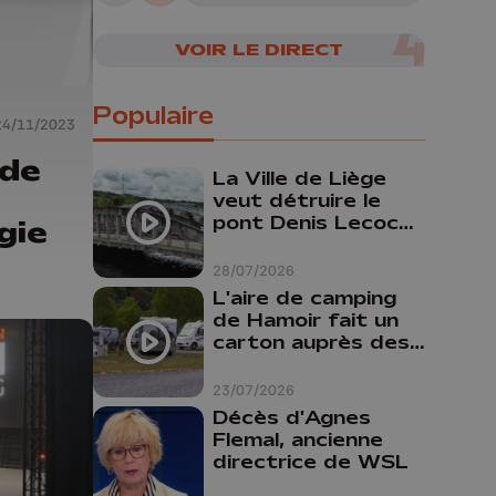
VOIR LE DIRECT
Populaire
24/11/2023
nde
La Ville de Liège
veut détruire le
pont Denis Lecocq
gie
mais manque de
budget pour le
28/07/2026
faire
L'aire de camping
de Hamoir fait un
carton auprès des
touristes
23/07/2026
Décès d'Agnes
Flemal, ancienne
directrice de WSL