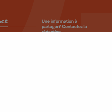
act
Une information à
partager? Contactez la
rédaction.
 99 99
ALERTEZ-
u4tre.be
NOUS
 Laveu, 58
iège
BE 0405.931.241
Retrouvez-nous sur
CANAL 10/166
CANAL 11/12/55
CANAL 13 OU 65