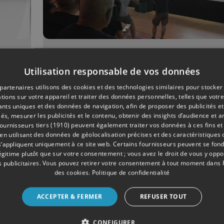
04/2023
CULTURE
Utilisation responsable de vos données
Première édition de la
partenaires utilisons des cookies et des technologies similaires pour stocker
es
Be@con : "C'était la fo
tions sur votre appareil et traiter des données personnelles, telles que votre
!"
iants uniques et des données de navigation, afin de proposer des publicités e
és, mesurer les publicités et le contenu, obtenir des insights d’audience et a
ournisseurs tiers (1910)
peuvent également traiter vos données à ces fins et 
 utilisant des données de géolocalisation précises et des caractéristiques d
s’appliquent uniquement à ce site web. Certains fournisseurs peuvent se fond
légitime plutôt que sur votre consentement ; vous avez le droit de vous y opp
 publicitaires
. Vous pouvez retirer votre consentement à tout moment dans
des cookies
.
Politique de confidentialité
ACCEPTER & FERMER
REFUSER TOUT
CONFIGURER