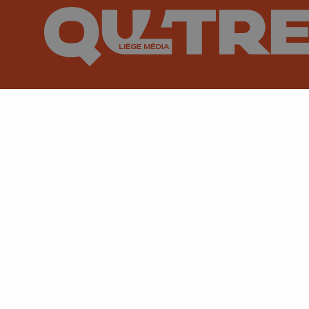
Suivez-nous sur FaceBook
Suivez-nous sur Instagram
Suivez-nous sur TikTok
Suivez-nous sur You
Suivez-nous
Su