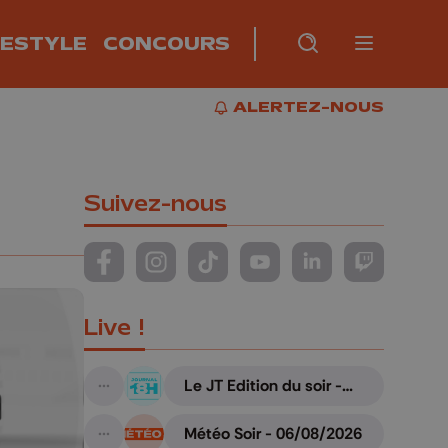
FESTYLE
CONCOURS
Burger m
RECHERCHE
PLUS
BUR
ALERTEZ-NOUS
ALERTEZ-NOUS
Suivez-nous
Suivez-nous sur FaceBook
Suivez-nous sur Instagram
Suivez-nous sur TikTok
Suivez-nous sur YouTube
Suivez-nous sur Li
Suivez-nous
Live !
Le JT Edition du soir -
A suivre
06/08/2026
Météo Soir - 06/08/2026
A suivre