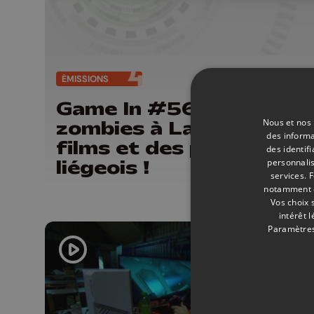
ÉMISSIONS
21/
Game In #56 - Des
Nous et nos 
zombies à Las Vegas, d
des informa
films et des projets
des identif
liégeois !
personnalis
services.
F
notamment en
Vos choix 
intérêt 
Paramètres