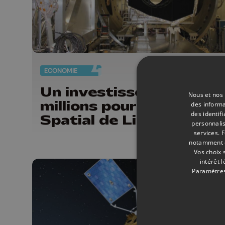
ECONOMIE
11/
Un investissement de 2
Nous et nos 
millions pour le Centre
des informa
des identif
Spatial de Liège
personnalis
services.
F
notamment en
Vos choix 
intérêt 
Paramètres