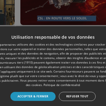
07/2023
SCIENCES
Utilisation responsable de vos données
5
Le centre spatial de L
partenaires utilisons des cookies et des technologies similaires pour stocker
en route vers le soleil
tions sur votre appareil et traiter des données personnelles, telles que votre
iants uniques et des données de navigation, afin de proposer des publicités e
és, mesurer les publicités et le contenu, obtenir des insights d’audience et a
ournisseurs tiers (1910)
peuvent également traiter vos données à ces fins et 
 utilisant des données de géolocalisation précises et des caractéristiques d
s’appliquent uniquement à ce site web. Certains fournisseurs peuvent se fond
légitime plutôt que sur votre consentement ; vous avez le droit de vous y opp
 publicitaires
. Vous pouvez retirer votre consentement à tout moment dans
des cookies
.
Politique de confidentialité
ACCEPTER & FERMER
REFUSER TOUT