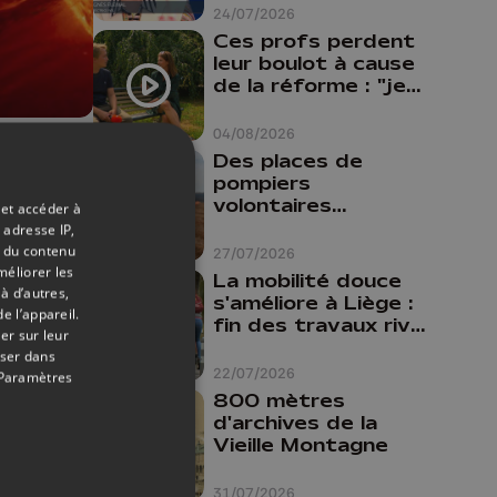
24/07/2026
Ces profs perdent
leur boulot à cause
de la réforme : "je
travaillais bien plus
comme prof que
04/08/2026
comme
09/08/2018
Des places de
pharmacienne"
pompiers
iège
volontaires
 et accéder à
disponibles en
 adresse IP,
province de Liège :
t du contenu
27/07/2026
"Un citoyen qui
méliorer les
La mobilité douce
n'est formé ne
à d’autres,
s'améliore à Liège :
peut pas nous
e l’appareil.
fin des travaux rive
er sur leur
aider"
gauche, pistes
oser dans
cyclo-piétonnes
22/07/2026
Paramètres
Avroy et
800 mètres
Guillemins...
d'archives de la
Vieille Montagne
31/07/2026