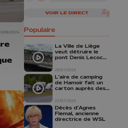
VOIR LE DIRECT
Populaire
18/06/2024
ure
La Ville de Liège
veut détruire le
pont Denis Lecocq
que
mais manque de
budget pour le
28/07/2026
faire
L'aire de camping
de Hamoir fait un
carton auprès des
touristes
23/07/2026
Décès d'Agnes
Flemal, ancienne
directrice de WSL