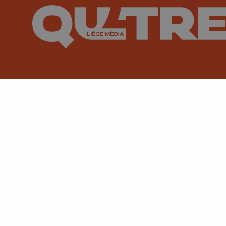
Suivez-nous sur FaceBook
Suivez-nous sur Instagram
Suivez-nous sur TikTok
Suivez-nous sur You
Suivez-nous
Su