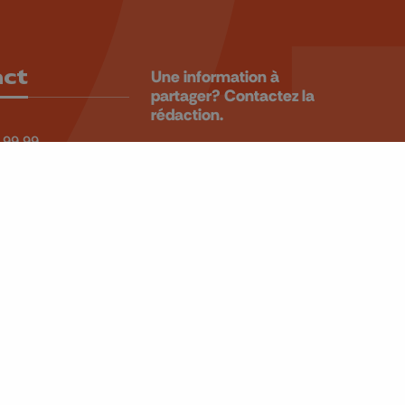
act
Une information à
partager? Contactez la
rédaction.
 99 99
ALERTEZ-
u4tre.be
NOUS
 Laveu, 58
iège
BE 0405.931.241
Retrouvez-nous sur
CANAL 10/166
CANAL 11/12/55
CANAL 13 OU 65