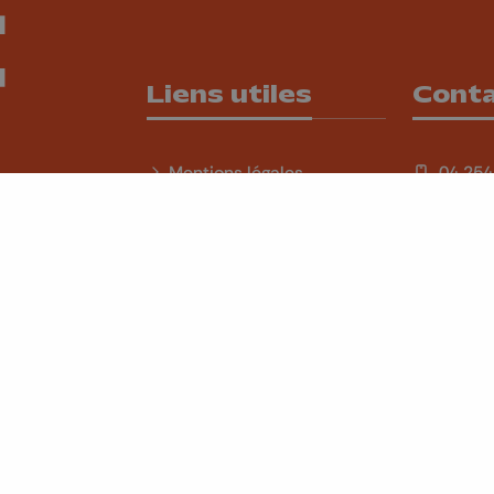
Liens utiles
Cont
Mentions légales
04 254
CSA
info@q
Publicité
Rue du
Charte sur l'égalité et la
4000 L
diversité
TVA : 
Nous contacter
Tube
 sur LinkedIn
ivez-nous sur Twitch