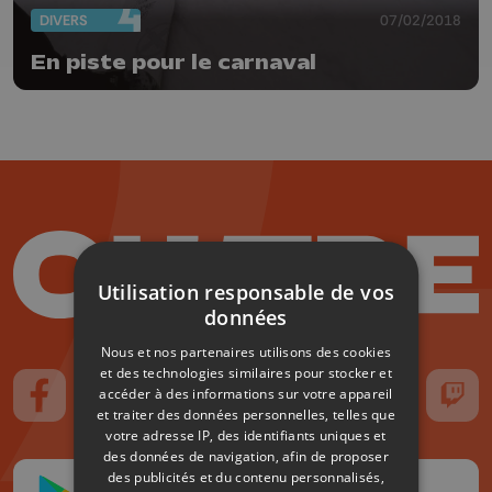
DIVERS
07/02/2018
En piste pour le carnaval
Utilisation responsable de vos
données
Nous et nos partenaires utilisons des cookies
et des technologies similaires pour stocker et
accéder à des informations sur votre appareil
Suivez-nous sur FaceBook
Suivez-nous sur Instagram
Suivez-nous sur TikTok
Suivez-nous sur YouTube
Suivez-nous sur
Suiv
et traiter des données personnelles, telles que
votre adresse IP, des identifiants uniques et
des données de navigation, afin de proposer
des publicités et du contenu personnalisés,