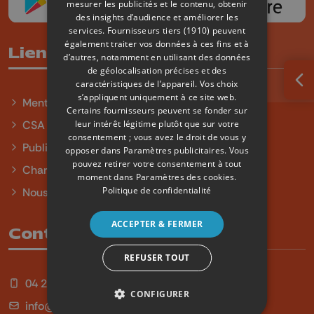
mesurer les publicités et le contenu, obtenir
des insights d’audience et améliorer les
services.
Fournisseurs tiers (1910)
peuvent
également traiter vos données à ces fins et à
Liens utiles
d’autres, notamment en utilisant des données
de géolocalisation précises et des
caractéristiques de l’appareil. Vos choix
Ouv
s’appliquent uniquement à ce site web.
Mentions légales
Certains fournisseurs peuvent se fonder sur
leur intérêt légitime plutôt que sur votre
CSA
consentement ; vous avez le droit de vous y
Publicité
opposer dans
Paramètres publicitaires
. Vous
pouvez retirer votre consentement à tout
Charte sur l'égalité et la diversité
moment dans
Paramètres des cookies
.
Politique de confidentialité
Nous contacter
ACCEPTER & FERMER
Contact
REFUSER TOUT
04 254 99 99
CONFIGURER
info@qu4tre.be