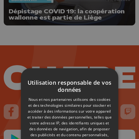
Dépistage COVID 19: la coopération
wallonne est partie de Liège
Utilisation responsable de vos
données
Nous et nos partenaires utilisons des cookies
et des technologies similaires pour stocker et
accéder à des informations sur votre appareil
Suivez-nous sur FaceBook
Suivez-nous sur Instagram
Suivez-nous sur TikTok
Suivez-nous sur YouTube
Suivez-nous sur
Suiv
et traiter des données personnelles, telles que
votre adresse IP, des identifiants uniques et
des données de navigation, afin de proposer
des publicités et du contenu personnalisés,