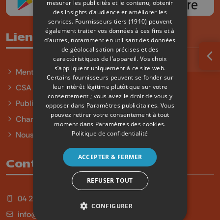
mesurer les publicités et le contenu, obtenir
des insights d’audience et améliorer les
services.
Fournisseurs tiers (1910)
peuvent
également traiter vos données à ces fins et à
Liens utiles
d’autres, notamment en utilisant des données
de géolocalisation précises et des
caractéristiques de l’appareil. Vos choix
Ouv
s’appliquent uniquement à ce site web.
Mentions légales
Certains fournisseurs peuvent se fonder sur
leur intérêt légitime plutôt que sur votre
CSA
consentement ; vous avez le droit de vous y
Publicité
opposer dans
Paramètres publicitaires
. Vous
pouvez retirer votre consentement à tout
Charte sur l'égalité et la diversité
moment dans
Paramètres des cookies
.
Politique de confidentialité
Nous contacter
ACCEPTER & FERMER
Contact
REFUSER TOUT
04 254 99 99
CONFIGURER
info@qu4tre.be