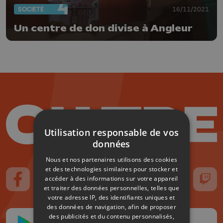
SOCIÉTÉ
16/11/2021
Un centre de don divise à Angleur
Utilisation responsable de vos
données
Nous et nos partenaires utilisons des cookies
et des technologies similaires pour stocker et
accéder à des informations sur votre appareil
Suivez-nous sur FaceBook
Suivez-nous sur Instagram
Suivez-nous sur TikTok
Suivez-nous sur YouTube
Suivez-nous sur
Suiv
et traiter des données personnelles, telles que
votre adresse IP, des identifiants uniques et
des données de navigation, afin de proposer
des publicités et du contenu personnalisés,