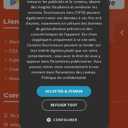
mesurer les publicités et le contenu, obtenir
des insights d’audience et améliorer les
services.
Fournisseurs tiers (1910)
peuvent
également traiter vos données à ces fins et à
Liens utiles
d’autres, notamment en utilisant des données
de géolocalisation précises et des
caractéristiques de l’appareil. Vos choix
Ouv
s’appliquent uniquement à ce site web.
Mentions légales
Certains fournisseurs peuvent se fonder sur
leur intérêt légitime plutôt que sur votre
CSA
consentement ; vous avez le droit de vous y
Publicité
opposer dans
Paramètres publicitaires
. Vous
pouvez retirer votre consentement à tout
Charte sur l'égalité et la diversité
moment dans
Paramètres des cookies
.
Politique de confidentialité
Nous contacter
ACCEPTER & FERMER
Contact
REFUSER TOUT
04 254 99 99
CONFIGURER
info@qu4tre.be